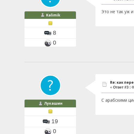
Это не так уж и
Kalimik
8
0
Re: как пер
«
Ответ #3 :
Ф
С арабскими ци
Лукашин
19
0