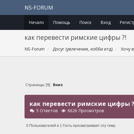
NS-FORUM
Начало
Помощь
Поиск
Вход
Регист
как перевести римские цифры ?!
NS-Forum
Досуг (увлечения, хобби итд)
Хочу в
Страницы: [
1
]
Вниз
как перевести римские цифры ?
5 Ответов
6626 Просмотров
0 Пользователей и 1 Гость просматривают эту тему.