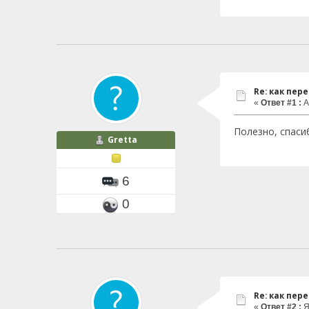
Re: как пер
«
Ответ #1 :
А
Полезно, спаси
Gretta
6
0
Re: как пер
«
Ответ #2 :
Я