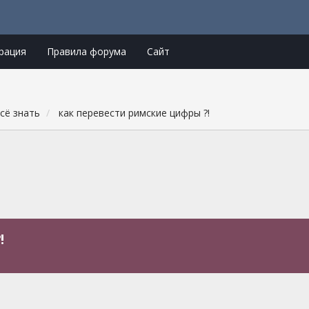
рация
Правила форума
Сайт
сё знать
как перевести римские цифры ?!
!