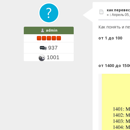
как переве
«
:
Апрель 05, 
Как понять и п
admin
от 1 до 100
937
1001
от 1400 до 150