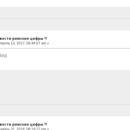
евести римские цифры ?!
прель 13, 2017, 09:46:07 am »
бо))
евести римские цифры ?!
нварь 31, 2018, 08:18:27 pm »