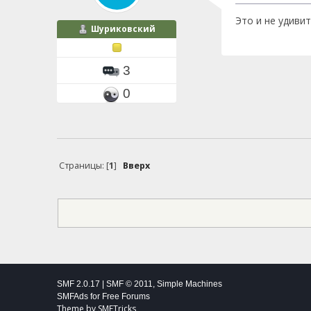
Это и не удиви
Шуриковский
3
0
Страницы: [
1
]
Вверх
SMF 2.0.17
|
SMF © 2011
,
Simple Machines
SMFAds
for
Free Forums
Theme by
SMFTricks