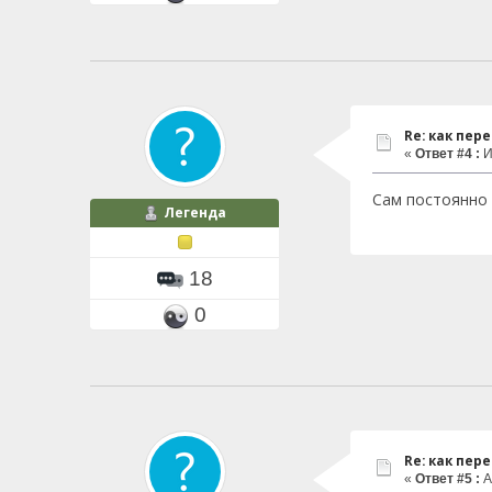
Re: как пер
«
Ответ #4 :
И
Сам постоянно 
Легенда
18
0
Re: как пер
«
Ответ #5 :
А