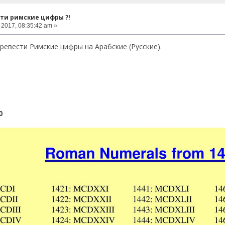
сти римские цифры ?!
2017, 08:35:42 am »
еревести Римские цифры на Арабские (Русские).
0