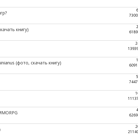
гр?
7300
скачать книгу)
6189
2
1393
nianus (фото, скачать книгу)
6091
7447
1
и
1113
 MMORPG
6269
2
)
2114