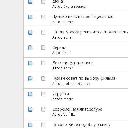
Дюна
Автор
Слуга Боласа
Лучшие цитаты про Тщеславие
Автор
admin
Fallout Sonara релиз игры 20 марта 202
Автор
admin
Сериал
Автор
leon
Детская фантастика
Автор
admin
Нужен совет по выбору фильма
Автор
polina.laxtanova
Игрушки
Автор
marik
Современная литература
Автор
Vanillka
Посоветуйте подобную книгу