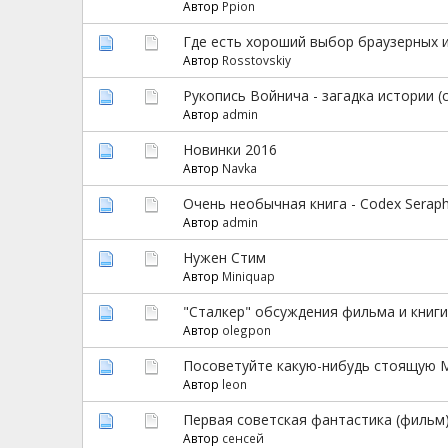
Автор
Ppion
Где есть хороший выбор браузерных и
Автор
Rosstovskiy
Рукопись Войнича - загадка истории (
Автор
admin
Новинки 2016
Автор
Navka
Очень необычная книга - Codex Seraphi
Автор
admin
Нужен Стим
Автор
Miniquap
"Сталкер" обсуждения фильма и книг
Автор
olegpon
Посоветуйте какую-нибудь стоящую
Автор
leon
Первая советская фантастика (фильм
Автор
сенсей