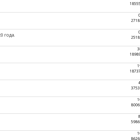
1855
2718
0 года.
2518
3
1898
1
1873
3753
1
8006
5986
1
8626