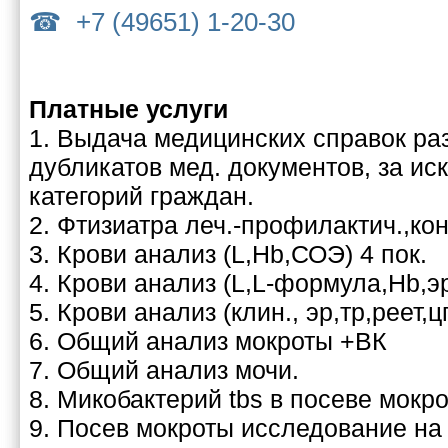
+7 (49651) 1-20-30
Платные услуги
1. Выдача медицинских справок ра
дубликатов мед. документов, за и
категорий граждан.
2. Фтизиатра леч.-профилактич.,кон
3. Крови анализ (L,Hb,СОЭ) 4 пок.
4. Крови анализ (L,L-формула,Hb,э
5. Крови анализ (клин., эр,тр,реет,цп
6. Общий анализ мокроты +ВК
7. Общий анализ мочи.
8. Микобактерий tbs в посеве мокро
9. Посев мокроты исследование на