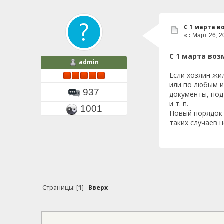
С 1 марта 
«
:
Март 26, 20
С 1 марта во
admin
Если хозяин жи
или по любым и
937
документы, под
и т. п.
1001
Новый порядок 
таких случаев 
Страницы: [
1
]
Вверх