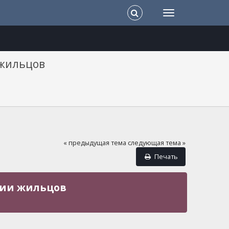
 жильцов
« предыдущая тема
следующая тема »
Печать
вии жильцов