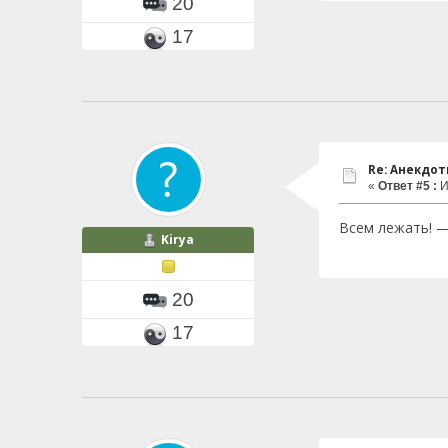
20
17
Re: Анекдо
«
Ответ #5 :
И
Всем лежать! —
Kirya
20
17