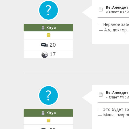
Re: Анекдо
«
Ответ #3 :
И
— Нервное забо
Kirya
— А я, доктор,
20
17
Re: Анекдо
«
Ответ #4 :
И
— Это будет тр
Kirya
— Маша, закрой