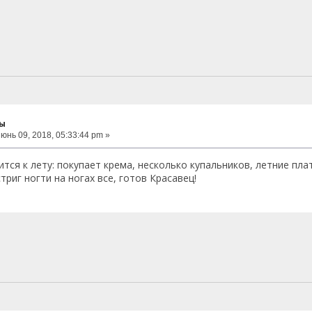
ты
юнь 09, 2018, 05:33:44 pm »
тся к лету: покупает крема, несколько купальников, летние пла
риг ногти на ногах все, готов Красавец!