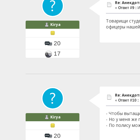
Re: Анекдо
«
Ответ #9 :
И
Товарищи студе
Kirya
офицеры нашей
20
17
Re: Анекдо
«
Ответ #10 :
- Чтобы вытащи
Kirya
- Но у меня же 
- По полису мо
20