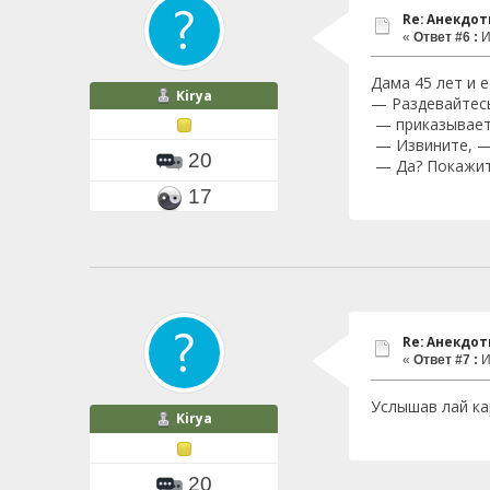
Re: Анекдо
«
Ответ #6 :
И
Дама 45 лет и 
Kirya
— Раздевайтесь
— приказывает
— Извините, — 
20
— Да? Покажит
17
Re: Анекдо
«
Ответ #7 :
И
Услышав лай ка
Kirya
20