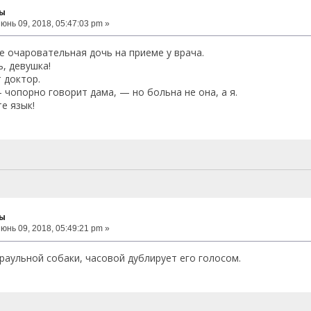
ты
юнь 09, 2018, 05:47:03 pm »
ее очаровательная дочь на приеме у врача.
, девушка!
 доктор.
чопорно говорит дама, — но больна не она, а я.
е язык!
ты
юнь 09, 2018, 05:49:21 pm »
раульной собаки, часовой дублирует его голосом.