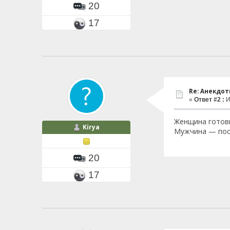
20
17
Re: Анекдо
«
Ответ #2 :
И
Женщина готови
Kirya
Мужчина — пост
20
17