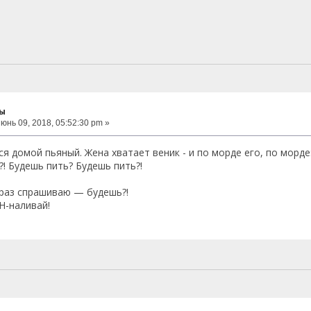
ты
юнь 09, 2018, 05:52:30 pm »
я домой пьяный. Жена хватает веник - и по морде его, по морде
?! Будешь пить? Будешь пить?!
раз спрашиваю — будешь?!
 Н-наливай!