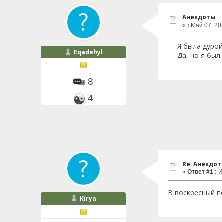
Анекдоты
«
:
Май 07, 201
— Я была дурой
Eqadehyl
— Да, но я был 
8
4
Re: Анекдо
«
Ответ #1 :
И
В воскресный п
Kirya