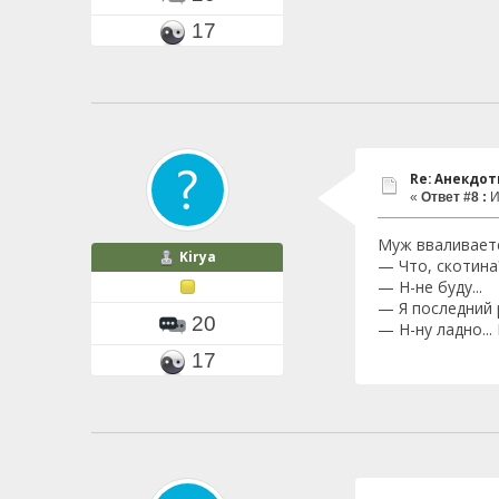
17
Re: Анекдо
«
Ответ #8 :
И
Муж вваливаетс
Kirya
— Что, скотина
— Н-не буду...
— Я последний 
20
— Н-ну ладно...
17