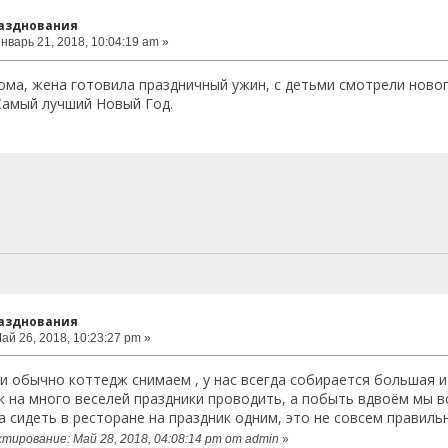
разднования
нварь 21, 2018, 10:04:19 am »
ма, жена готовила праздничный ужин, с детьми смотрели новог
Самый лучший Новый Год.
разднования
ай 26, 2018, 10:23:27 pm »
и обычно коттедж снимаем , у нас всегда собирается большая и
к на много веселей праздники проводить, а побыть вдвоём мы в
а сидеть в ресторане на праздник одним, это не совсем правиль
тирование: Май 28, 2018, 04:08:14 pm от admin
»