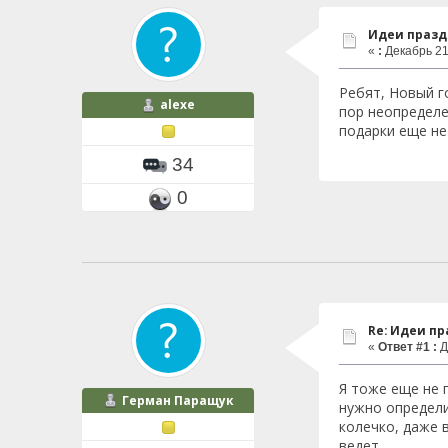
Идеи празд
«
:
Декабрь 21,
Ребят, Новый го
alexe
пор неопределе
подарки еще не
34
0
Re: Идеи п
«
Ответ #1 :
Д
Я тоже еще не 
Герман Паращук
нужно определи
колечко, даже 
ведет