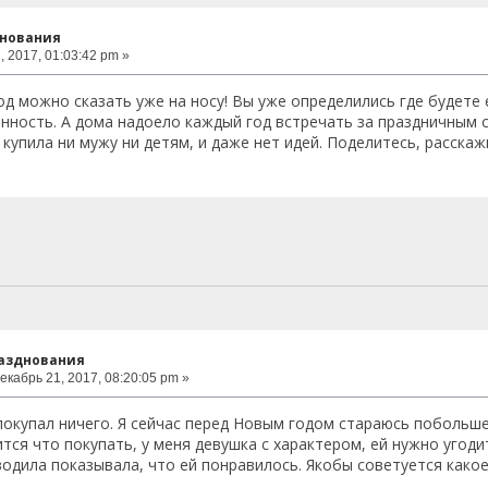
нования
 2017, 01:03:42 pm »
д можно сказать уже на носу! Вы уже определились где будете е
нность. А дома надоело каждый год встречать за праздничным 
 купила ни мужу ни детям, и даже нет идей. Поделитесь, расскаж
разднования
екабрь 21, 2017, 08:20:05 pm »
покупал ничего. Я сейчас перед Новым годом стараюсь побольше
тся что покупать, у меня девушка с характером, ей нужно угоди
водила показывала, что ей понравилось. Якобы советуется какое