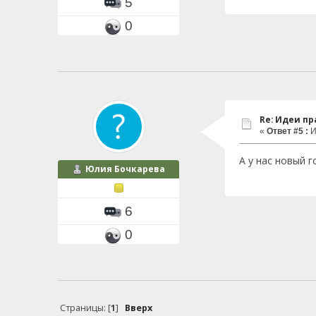
5
0
Re: Идеи п
«
Ответ #5 :
И
А у нас новый 
Юлия Бочкарева
6
0
Страницы: [
1
]
Вверх