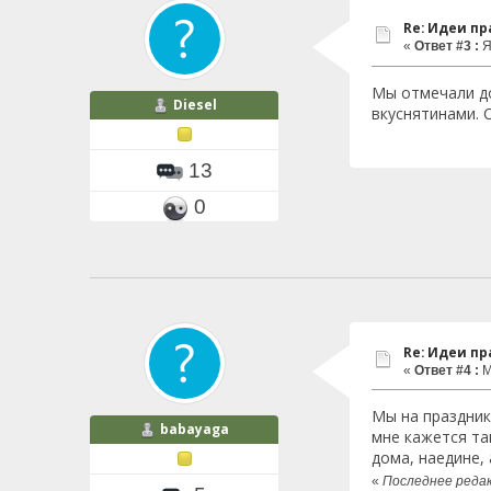
Re: Идеи п
«
Ответ #3 :
Я
Мы отмечали до
Diesel
вкуснятинами. 
13
0
Re: Идеи п
«
Ответ #4 :
М
Мы на праздник
babayaga
мне кажется та
дома, наедине, 
«
Последнее редак