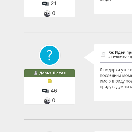
21
0
Re: Идеи п
«
Ответ #2 :
Д
Я подарки уже 
Дарья Лютая
последний моме
имею в виду по
придут, думаю 
46
0