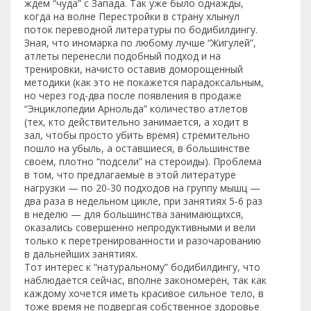
ждем “чуда” с Запада. Так уже было однажды,
когда на волне Перестройки в страну хлынул
поток переводной литературы по бодибилдингу.
Зная, что иномарка по любому лучше “Жигулей”,
атлеты перенесли подобный подход и на
тренировки, начисто оставив доморощенный
методики (как это не покажется парадоксальным,
но через год-два после появления в продаже
“Энциклопедии Арнольда” количество атлетов
(тех, кто действительно занимается, а ходит в
зал, чтобы просто убить время) стремительно
пошло на убыль, а оставшиеся, в большинстве
своем, плотно “подсели” на стероиды). Проблема
в том, что предлагаемые в этой литературе
нагрузки — по 20-30 подходов на группу мышц —
два раза в недельном цикле, при занятиях 5-6 раз
в неделю — для большинства занимающихся,
оказались совершенно непродуктивными и вели
только к перетренированности и разочарованию
в дальнейших занятиях.
Тот интерес к “натуральному” бодибилдингу, что
наблюдается сейчас, вполне закономерен, так как
каждому хочется иметь красивое сильное тело, в
тоже время не подвергая собственное здоровье