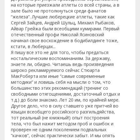
на которые приезжали атлеты со всей страны, а в
зале было не протолкнуться среди фанатов
“железа”. Лучшие люберецкие атлеты, такие как
Сергей Зайцев, Андрей Шульц, Михаил Рыбаков,
Айвар Грейжа были всеобщими кумирами. Первый
отечественный профи Николай Ясиновский
начинал свое восхождение в бодибилдинге тоже,
кстати, в Люберцах...
Я пишу все это не для того, чтобы предаться
ностальгическим воспоминаниям. За державу,
знаете ли, обидно. Читаешь ведь произведения
широко рекламируемого сейчас Стюарта
МакРоберта или иные “самые современные
методики” и ловишь себя на мысли о том, что
большинство этих рекомендаций (тренинг со
свободными отягощениями, достаточный отдых и
т.д.) до боли знакомо. Лет 20 им, по крайней мере.
Другое дело, что в силу ставшего уже притчей во
языцах всеобщего российского разгильдяйства,
тот реальный (не книжный!) опыт построения
тела, что был нажит методом проб и ошибок и
проверен не одним поколением подвальных
“качков”, сейчас практически забыт. И мы опять