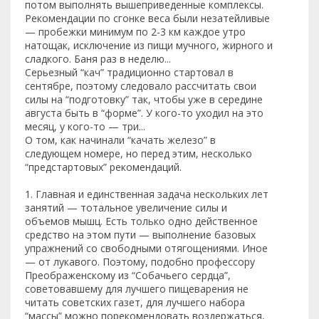
потом выполнять вышеприведенные комплексы.
Рекомендации по сгонке веса были незатейливые
— пробежки минимум по 2-3 км каждое утро
натощак, исключение из пищи мучного, жирного и
сладкого. Баня раз в неделю...
Серьезный “кач” традиционно стартовал в
сентябре, поэтому следовало рассчитать свои
силы на “подготовку” так, чтобы уже в середине
августа быть в “форме”. У кого-то уходил на это
месяц, у кого-то — три...
О том, как начинали “качать железо” в
следующем номере, но перед этим, несколько
“предстартовых” рекомендаций.
1. Главная и единственная задача нескольких лет
занятий — тотальное увеличение силы и
объемов мышц. Есть только одно действенное
средство на этом пути — выполнение базовых
упражнений со свободными отягощениями. Иное
— от лукавого. Поэтому, подобно профессору
Преображенскому из “Собачьего сердца”,
советовавшему для лучшего пищеварения не
читать советских газет, для лучшего набора
“массы” можно порекомендовать воздержаться,