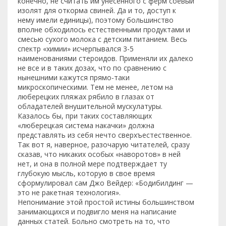
конечно, не считать им унесенного с ферм соевый
изолят для откорма свиней. Да и то, доступ к
нему имели единицы), поэтому большинство
вполне обходилось естественными продуктами и
смесью сухого молока с детским питанием. Весь
спектр «химии» исчерпывался 3-5
наименованиями стероидов. Применяли их далеко
не все и в таких дозах, что по сравнению с
нынешними кажутся прямо-таки
микроскопическими. Тем не менее, летом на
люберецких пляжах рябило в глазах от
обладателей внушительной мускулатуры.
Казалось бы, при таких составляющих
«люберецкая система накачки» должна
представлять из себя нечто сверхъестественное.
Так вот я, наверное, разочарую читателей, сразу
сказав, что никаких особых «наворотов» в ней
нет, и она в полной мере подтверждает ту
глубокую мысль, которую в свое время
сформулировал сам Джо Вейдер: «Бодибилдинг —
это не ракетная технология».
Непонимание этой простой истины большинством
занимающихся и подвигло меня на написание
данных статей. Больно смотреть на то, что