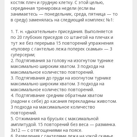
костяк плеч и грудную клетку. С этой целью,
серединная тренировка недели (если вы
занимаетесь — понедельник, среда, пятница — то
в среду) заменялась на следующий комплекс №1:
1. Т. н. «дыхательные» приседания. Выполняется
по 20 глубоких приседов со штангой на плечах и
тут же без перерыва 15 повторений упражнения
«пуловер с гантелью лежа поперек скамьи» — 3
суперсерии;
2. Подтягивания за голову на изогнутом турнике
максимально широким хватом. 3 подхода на
максимальное количество повторений.
3. Подтягивания до груди на изогнутом турнике
максимально широким хватом. 3 подхода на
максимальное количество повторений.
4. Подтягивание средним обратным хватом
(ладони к себе) до касания перекладины животом.
3 подхода на максимальное количество
повторений.
5. Отжимания на брусьях с максимальной
амплитудой. 15 повторений без веса — разминка.
3х12 — с отягощениями на поясе.
6. Разведения с гантелями лежа на узкой скамье.