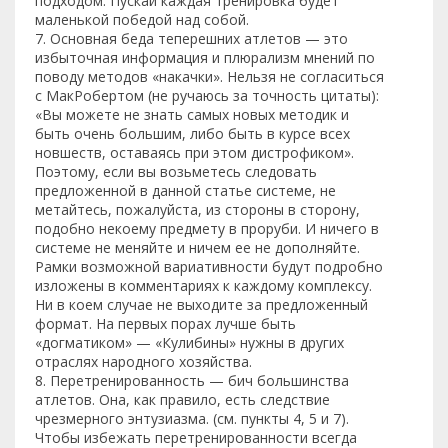
подходом. Пускай каждая тренировка будет
маленькой победой над собой.
7. Основная беда теперешних атлетов — это
избыточная информация и плюрализм мнений по
поводу методов «накачки». Нельзя не согласиться
с МакРобертом (не ручаюсь за точность цитаты):
«Вы можете не знать самых новых методик и
быть очень большим, либо быть в курсе всех
новшеств, оставаясь при этом дистрофиком».
Поэтому, если вы возьметесь следовать
предложенной в данной статье системе, не
метайтесь, пожалуйста, из стороны в сторону,
подобно некоему предмету в проруби. И ничего в
системе не меняйте и ничем ее не дополняйте.
Рамки возможной вариативности будут подробно
изложены в комментариях к каждому комплексу.
Ни в коем случае не выходите за предложенный
формат. На первых порах лучше быть
«догматиком» — «Кулибины» нужны в других
отраслях народного хозяйства.
8. Перетренированность — бич большинства
атлетов. Она, как правило, есть следствие
чрезмерного энтузиазма. (см. пункты 4, 5 и 7).
Чтобы избежать перетренированности всегда