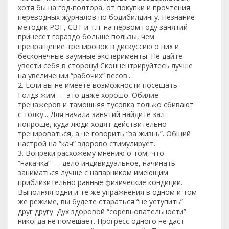
хотя бы на год-полтора, от покупки и прочтения
переводных журналов по бодибилдингу. Незнание
методик POF, СВТ и т.п. на первом году занятий
принесет гораздо больше пользы, чем
превращение тренировок в дискуссию о них и
бесконечные заумные эксперименты. Не дайте
увести себя в сторону! Сконцентрируйтесь лучше
на увеличении “рабочих” весов...
2. Если вы не имеете возможности посещать
Голдз жим — это даже хорошо. Обилие
тренажеров и тамошняя тусовка только сбивают
с толку... Для начала занятий найдите зал
попроще, куда люди ходят действительно
тренироваться, а не говорить “за жизнь”. Общий
настрой на “кач” здорово стимулирует.
3. Вопреки расхожему мнению о том, что
“накачка” — дело индивидуальное, начинать
заниматься лучше с напарником имеющим
приблизительно равные физические кондиции.
Выполняя одни и те же упражнения в одном и том
же режиме, вы будете стараться “не уступить”
друг другу. Дух здоровой “соревновательности”
никогда не помешает. Прогресс одного не даст