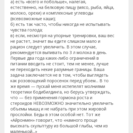
а) есть «всего и побольше», налегая,
естественно, на белковую пищу (мясо, рыба, яйца,
молоко, орехи) и комплексные углеводы
(всевозможные каши);
б) есть так часто, чтобы никогда не испытывать
чувства голода;
в) если, несмотря на упорные тренировки, ваш вес
не растет, значит вы едите слишком мало и
рацион следует увеличить. В этом случае,
рекомендуется выпивать по 3 л молока в день.
Первые два года каких-либо ограничений в
питании вводить не стоит, тем не менее, лучше
не переходить некие разумные границы. Ваша
задача заключается не в том, чтобы выглядеть
как розовощекий поросенок перед убоем... В то
же время — пускай меня испепелят молниями
теоретики бодибилдинга, но берусь утверждать,
что — без применения гормона роста и
стероидов НЕВОЗМОЖНО значительно увеличить
объемы мышц и не набрать при этом жировой
прослойки. Беды в этом особой нет. Тот же
«Айронмен» говорит, что «намного проще
высекать скульптуру из большой глыбы, чем из
маленькой...»