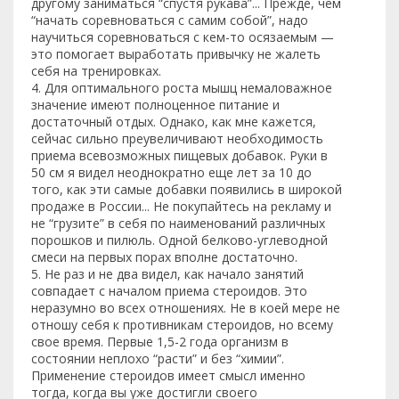
другому заниматься “спустя рукава”... Прежде, чем
“начать соревноваться с самим собой”, надо
научиться соревноваться с кем-то осязаемым —
это помогает выработать привычку не жалеть
себя на тренировках.
4. Для оптимального роста мышц немаловажное
значение имеют полноценное питание и
достаточный отдых. Однако, как мне кажется,
сейчас сильно преувеличивают необходимость
приема всевозможных пищевых добавок. Руки в
50 см я видел неоднократно еще лет за 10 до
того, как эти самые добавки появились в широкой
продаже в России... Не покупайтесь на рекламу и
не “грузите” в себя по наименований различных
порошков и пилюль. Одной белково-углеводной
смеси на первых порах вполне достаточно.
5. Не раз и не два видел, как начало занятий
совпадает с началом приема стероидов. Это
неразумно во всех отношениях. Не в коей мере не
отношу себя к противникам стероидов, но всему
свое время. Первые 1,5-2 года организм в
состоянии неплохо “расти” и без “химии”.
Применение стероидов имеет смысл именно
тогда, когда вы уже достигли своего