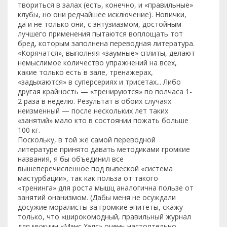
твориться в залах (есть, конечно, и «правильные»
клубы, но они редчайшее исключение). Новички,
да и не только они, с энтузиазмом, достойным
лучшего применения пытаются воплощать тот
бред, которым заполнена переводная литература.
«Корячатся», выполняя «заумные» сплиты, делают
немыслимое количество упражнений на всех,
какие только есть в зале, тренажерах,
«задыхаются» в суперсериях и трисетах... Либо
другая крайность — «тренируются» по полчаса 1-
2 раза в неделю. Результат в обоих случаях
неизменный — после нескольких лет таких
«занятий» мало кто в состоянии пожать больше
100 кг.
Поскольку, в той же самой переводной
литературе принято давать методиками громкие
названия, я бы объединил все
вышеперечисленное под вывеской «система
мастурбации», так как польза от такого
«тренинга» для роста мышц аналогична пользе от
занятий онанизмом. (Дабы меня не осуждали
досужие моралисты за громкие эпитеты, скажу
только, что «широкомодный, правильный журнал
для мужчин «Мэнс Хэлс» очень настоятельно