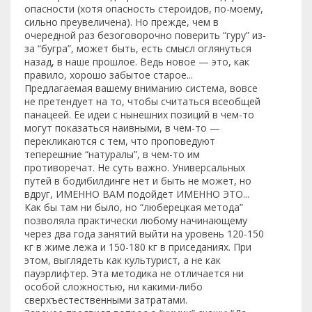
опасности (хотя опасность стероидов, по-моему,
сильно преувеличена). Но прежде, чем в
очередной раз безоговорочно поверить “гуру” из-
за “бугра”, может быть, есть смысл оглянуться
назад, в наше прошлое. Ведь новое — это, как
правило, хорошо забытое старое...
Предлагаемая вашему вниманию система, вовсе
не претендует на то, чтобы считаться всеобщей
панацеей. Ее идеи с нынешних позиций в чем-то
могут показаться наивными, в чем-то —
перекликаются с тем, что проповедуют
теперешние “натуралы”, в чем-то им
противоречат. Не суть важно. Универсальных
путей в бодибилдинге нет и быть не может, но
вдруг, ИМЕННО ВАМ подойдет ИМЕННО ЭТО...
Как бы там ни было, но “люберецкая метода”
позволяла практически любому начинающему
через два года занятий выйти на уровень 120-150
кг в жиме лежа и 150-180 кг в приседаниях. При
этом, выглядеть как культурист, а не как
пауэрлифтер. Эта методика не отличается ни
особой сложностью, ни какими-либо
сверхъестественными затратами.