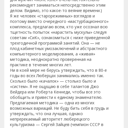
рекомендует заниматься непосредственно этим
делом. Видимо, это какое-то веяние времени.)
Я же человек «старорежимных» взглядов и
поэтому вместо очередного «мастурбационного»
комплекса, предлагаю всем, кто уже осознал всю
тщетность попыток «нарастить мускулы» следуя
советам «СиК», ознакомиться с ниже приведенной
трехгодичной программой занятий. Она — не
плод кабинетных умозаключений и абстрактного
компьютерного моделирования, а «живая»
методика, неоднократно проверенная на
практике в течение многих лет.
Ни в коей мере не берусь утверждать, что в 80-е
годы во всех Люберцах занимались именно так.
Сколько было «качалок» — столько было и
«систем». Я не ощущаю в себе талантов Джо
Вейдера или Роберта Кеннеди, чтобы все это
обобщить и привести к единому знаменателю.
Предлагаемая методика — одна из многих
возможных вариаций. Не буду бить себя в грудь и
утверждать, что она лучшая, однако
непререкаемый авторитет люберецкого
культуризма — Сергей Зайцев (чемпион СССР в