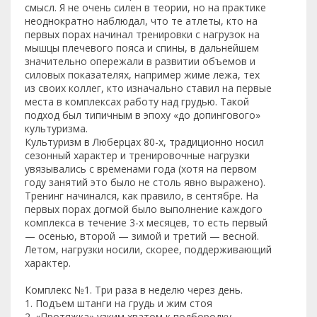
смысл. Я не очень силен в теории, но на практике
неоднократно наблюдал, что те атлеты, кто на
первых порах начинал тренировки с нагрузок на
мышцы плечевого пояса и спины, в дальнейшем
значительно опережали в развитии объемов и
силовых показателях, например жиме лежа, тех
из своих коллег, кто изначально ставил на первые
места в комплексах работу над грудью. Такой
подход был типичным в эпоху «до допингового»
культуризма.
Культуризм в Люберцах 80-х, традиционно носил
сезонный характер и тренировочные нагрузки
увязывались с временами года (хотя на первом
году занятий это было не столь явно выражено).
Тренинг начинался, как правило, в сентябре. На
первых порах догмой было выполнение каждого
комплекса в течение 3-х месяцев, то есть первый
— осенью, второй — зимой и третий — весной.
Летом, нагрузки носили, скорее, поддерживающий
характер.
Комплекс №1. Три раза в неделю через день.
1. Подъем штанги на грудь и жим стоя
2. «Протяжка» узким хватом к подбородку