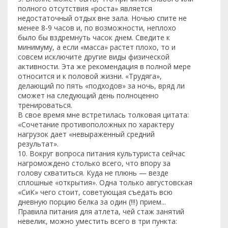
полного отсутствия «роста» является
недостаточный отдых вне зала. Ночью спите не
менее 8-9 часов и, по возможности, неплохо
было бы вздремнуть часок днем. Сведите к
минимуму, а если «масса» растет плохо, то и
совсем исключите другие виды физической
активности. Эта же рекомендация в полной мере
относится и к половой жизни. «Трудяга»,
делающий по пять «подходов» за ночь, вряд ли
сможет на следующий день полноценно
тренироваться.
В свое время мне встретилась толковая цитата:
«Сочетание противоположных по характеру
нагрузок дает «невыраженный средний
результат».
10. Вокруг вопроса питания культуриста сейчас
нагромождено столько всего, что впору за
голову схватиться. Куда не плюнь — везде
сплошные «открытия». Одна только августовская
«СиК» чего стоит, советующая съедать всю
дневную порцию белка за один (!!!) прием...
Правила питания для атлета, чей стаж занятий
невелик, можно уместить всего в три пункта: