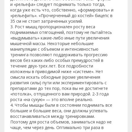
и «рельефа» следует поднимать только тогда,
когда уже есть что, собственно, «формировать» и
«рельефить». «Прочерченный до костей» бицепс в
35 см не стоит затраченных усилий.
3. Рост мышц пропорционален росту веса
поднимаемых отягощений, поэтому не пытайтесь
«выдумывать» какие-либо иные пути увеличения
мышечной массы. Некоторые небольшие
манипуляции с объемом и интенсивностью
тренинга позволяют поддерживать прогрессию
весов без каких-либо особых премудростей в
течение двух-трех лет. Все подробности
изложены в приводимой ниже «системе». Нет
смысла искать обходные (кроме увеличения
развития силы) пути или экспериментировать с
препаратами до тех пор, пока вы не достигнете
«потолка», отпущенного вам природой. 2-3 года
роста «на сухую» — это вполне реально.
4. Чтобы мышцы были в состоянии поднимать все
большие и большие веса, они должны успевать
восстанавливаться между тренировками.
Поэтому для роста объемов, заниматься надо не
чаще, чем через день. Оптимально три раза в