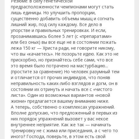
Резюме: в силу генетической
предрасположенности чемпионами могут стать
лишь единицы. Но улучшить пропорции,
существенно добавить объемы мышц и согнать
лишний жир, под силу каждому. Все дело в
упорстве и правильных тренировках. И если,
прозанимавшись более 5 лет (с «препаратами»
или без оных) вы все еще не в состоянии пожать
лежа 150 кг — Христа ради, не говорите никому,
что вы «качаетесь». Не позорьте идею. Как это не
прискорбно, но признайтесь себе сами, что все
это время было потрачено на мастурбацию...
(простите за сравнение) Но человек разумный тем
и отличается от прочих индивидов, что поняв
неправильность каких-либо взглядов и догм, он в
состоянии их отринуть и начать все с «чистого
листа». Один из возможных вариантов «новой
жизни» предлагается вашему вниманию ниже.
А теперь, собственно о комплексах упражнений.
Вполне допускаю, что предложенный в первых из
них порядок упражнений вызовет у вас некое
внутреннее неприятие. Как же так — начинать
тренировку не с жима или приседания, а с чего то
иного? Господа, поверьте, в этом есть свой