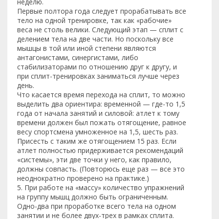
неделю.
Первые полтора года следует прорабатывать все
тело на одной тренировке, так как «рабочие»
веса не столь велики. Следующий этап — сплит с
делением тела на две части. Но поскольку все
мышцы в той или иной степени являются
антагонистами, синергистами, либо
стабилизаторами по отношению друг к другу, и
при сплит-тренировках заниматься лучше через
день.
Что касается время перехода на сплит, то можно
выделить два ориентира: временной — где-то 1,5
года от начала занятий и силовой: атлет к тому
времени должен был пожать отягощение, равное
весу спортсмена умноженное на 1,5, шесть раз.
Присесть с таким же отягощением 15 раз. Если
атлет полностью придерживается рекомендаций
«системы», эти две точки у него, как правило,
должны совпасть. (Повторюсь еще раз — все это
неоднократно проверено на практике.)
5. При работе на «массу» количество упражнений
на группу мышц должно быть ограниченным.
Одно-два при проработке всего тела на одном
занятии и не более двух-трех в рамках сплита.