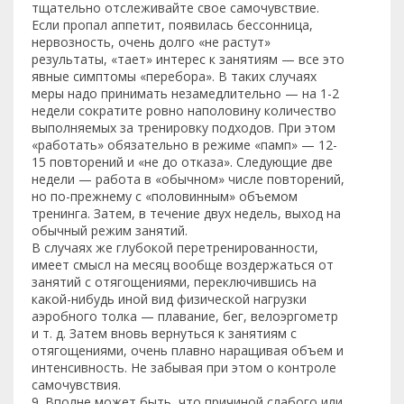
тщательно отслеживайте свое самочувствие.
Если пропал аппетит, появилась бессонница,
нервозность, очень долго «не растут»
результаты, «тает» интерес к занятиям — все это
явные симптомы «перебора». В таких случаях
меры надо принимать незамедлительно — на 1-2
недели сократите ровно наполовину количество
выполняемых за тренировку подходов. При этом
«работать» обязательно в режиме «памп» — 12-
15 повторений и «не до отказа». Следующие две
недели — работа в «обычном» числе повторений,
но по-прежнему с «половинным» объемом
тренинга. Затем, в течение двух недель, выход на
обычный режим занятий.
В случаях же глубокой перетренированности,
имеет смысл на месяц вообще воздержаться от
занятий с отягощениями, переключившись на
какой-нибудь иной вид физической нагрузки
аэробного толка — плавание, бег, велоэргометр
и т. д. Затем вновь вернуться к занятиям с
отягощениями, очень плавно наращивая объем и
интенсивность. Не забывая при этом о контроле
самочувствия.
9. Вполне может быть, что причиной слабого или