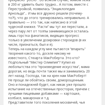
в 200 кг удивить было трудно... А потом, вместе с
Перестройкой, появилась “Энциклопедия
Арнольда”... И мы все дружно решили (почему-
то?!), что до этого тренировались неправильно. А
правильно — это так, как написано в этой
чудесной книжке. “Расти” мы тут же перестали, а
через пару лет от толпы занимающихся осталась
лишь горстка фанатиков, видящих прогресс
только в увеличении дозировки стероидов (в их
числе, признаться, был и я).
Теперь на каждом углу мне пытаются “впарить”
творения какого-то, доселе никому не
известного, Стюарта МакРоберта. Это кто?
Подпольный “Мистер Олимпия”? Купил из
любопытства это “произведение искусства”, мама
дорогая, но ведь почти также мы и занимались 20
лет назад. Господа, так на хрен нам МакРоберт!
Не проще ли обойтись своим, доморощенным.
Оно и понадежней будет, как никак уже прошло
испытание на отечественных просторах, причем с
лучшими пищевыми добавками — картошке,
колбасе, макаронах и т.д.
Представители того поколения москвичей, чья