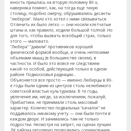
юность пришлась на вторую половину 80-х,
наверняка помнят, как, на тогда еще тихую
столицу, подобно смерчу, обрушивались десанты
“люберов”. Мало кто хотел с ними связываться.
Отличить их было легко — они носили клетчатые
штаны и, как правило, ходили большой толпой. Но
для того, чтобы вызвать всеобщий страх, только
этого — маловато.
“Любера” “давили” противников хорошей
физической формой вообще, и очень неплохими
объемами мышц (в большинстве своем), в
частности. И было это вовсе не следствием
какой-то особой, действующей только в одном
районе Подмосковья радиации...
Объясняется все просто — именно Люберцы в 80-
е годы были одним из центров столь нелюбимого
советской властью культуризма. В те годы,
увлечение им, нигде, за исключением, пожалуй,
Прибалтики, не принимали столь массовый
характер. Количество подвальных “качалок” не
поддавалось никакому учету — они были почти в
каждом дворе. И занимались там не только
подростки. Несмотря на запрет, на сценах лучших
ДК района регулярно проводились соревнования,