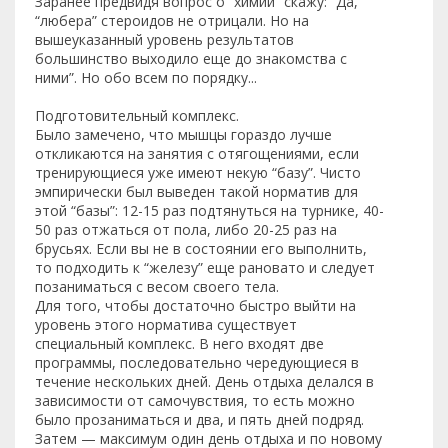
Заранее предвидя вопрос о “химии” скажу: “Да,
“любера” стероидов не отрицали. Но на
вышеуказанный уровень результатов
большинство выходило еще до знакомства с
ними”. Но обо всем по порядку...
Подготовительный комплекс.
Было замечено, что мышцы гораздо лучше
откликаются на занятия с отягощениями, если
тренирующиеся уже имеют некую “базу”. Чисто
эмпирически был выведен такой норматив для
этой “базы”: 12-15 раз подтянуться на турнике, 40-
50 раз отжаться от пола, либо 20-25 раз на
брусьях. Если вы не в состоянии его выполнить,
то подходить к “железу” еще рановато и следует
позаниматься с весом своего тела.
Для того, чтобы достаточно быстро выйти на
уровень этого норматива существует
специальный комплекс. В него входят две
программы, последовательно чередующиеся в
течение нескольких дней. День отдыха делался в
зависимости от самочувствия, то есть можно
было прозаниматься и два, и пять дней подряд.
Затем — максимум один день отдыха и по новому