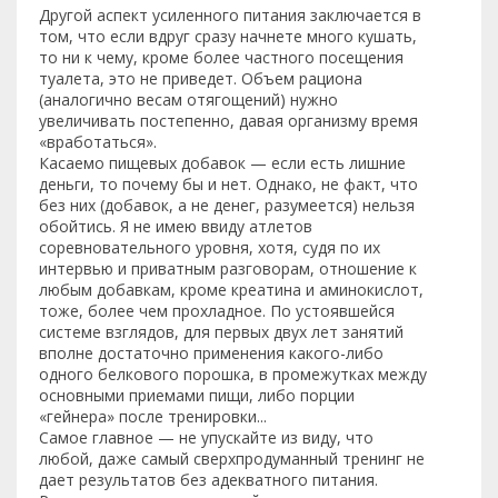
Другой аспект усиленного питания заключается в
том, что если вдруг сразу начнете много кушать,
то ни к чему, кроме более частного посещения
туалета, это не приведет. Объем рациона
(аналогично весам отягощений) нужно
увеличивать постепенно, давая организму время
«вработаться».
Касаемо пищевых добавок — если есть лишние
деньги, то почему бы и нет. Однако, не факт, что
без них (добавок, а не денег, разумеется) нельзя
обойтись. Я не имею ввиду атлетов
соревновательного уровня, хотя, судя по их
интервью и приватным разговорам, отношение к
любым добавкам, кроме креатина и аминокислот,
тоже, более чем прохладное. По устоявшейся
системе взглядов, для первых двух лет занятий
вполне достаточно применения какого-либо
одного белкового порошка, в промежутках между
основными приемами пищи, либо порции
«гейнера» после тренировки...
Самое главное — не упускайте из виду, что
любой, даже самый сверхпродуманный тренинг не
дает результатов без адекватного питания.