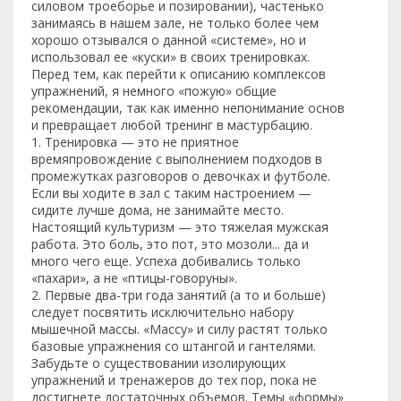
силовом троеборье и позировании), частенько
занимаясь в нашем зале, не только более чем
хорошо отзывался о данной «системе», но и
использовал ее «куски» в своих тренировках.
Перед тем, как перейти к описанию комплексов
упражнений, я немного «пожую» общие
рекомендации, так как именно непонимание основ
и превращает любой тренинг в мастурбацию.
1. Тренировка — это не приятное
времяпровождение с выполнением подходов в
промежутках разговоров о девочках и футболе.
Если вы ходите в зал с таким настроением —
сидите лучше дома, не занимайте место.
Настоящий культуризм — это тяжелая мужская
работа. Это боль, это пот, это мозоли... да и
много чего еще. Успеха добивались только
«пахари», а не «птицы-говоруны».
2. Первые два-три года занятий (а то и больше)
следует посвятить исключительно набору
мышечной массы. «Массу» и силу растят только
базовые упражнения со штангой и гантелями.
Забудьте о существовании изолирующих
упражнений и тренажеров до тех пор, пока не
достигнете достаточных объемов. Темы «формы»