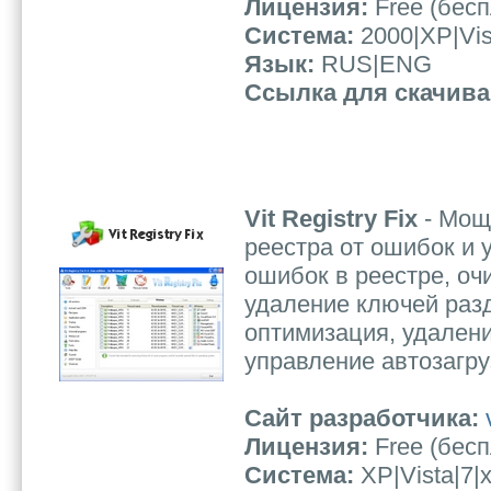
Лицензия:
Free (бес
Система:
2000|XP|Vis
Язык:
RUS|ENG
Ссылка для скачив
Vit Registry Fix
- Мощ
реестра от ошибок и 
ошибок в реестре, оч
удаление ключей разд
оптимизация, удалени
управление автозагруз
Сайт разработчика:
Лицензия:
Free (бес
Система:
XP|Vista|7|