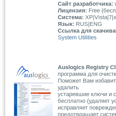
Сайт разработчика:
Лицензия:
Free (бес
Система:
XP|Vista|7|
Язык:
RUS|ENG
Ссылка для скачив
System Utilities
Auslogics Registry C
программа для очистк
Поможет Вам избавить
удалить
устаревшие ключи и 
бесплатно (удаляет у
исправляет поврежде
предотвращает систе