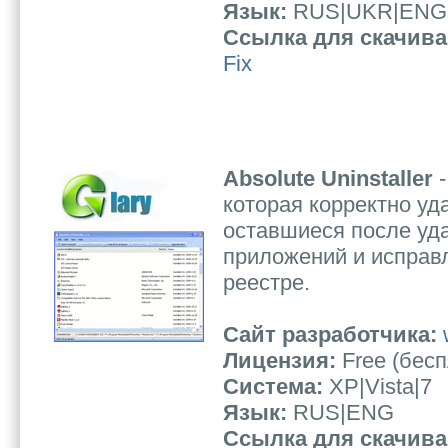
Язык:
RUS|UKR|ENG
Ссылка для скачив
Fix
Absolute Uninstaller
-
которая корректно у
оставшиеся после уд
приложений и исправ
реестре.
Сайт разработчика:
Лицензия:
Free (бес
Система:
XP|Vista|7
Язык:
RUS|ENG
Ссылка для скачив