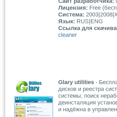
Сайт разработчика:
Лицензия:
Free (бес
Система:
2003|2008|X
Язык:
RUS|ENG
Ссылка для скачив
cleaner
Glary utilities
- Беспл
дисков и реестра сис
системы, поиск нера
деинсталяция устано
и надёжна в управлен