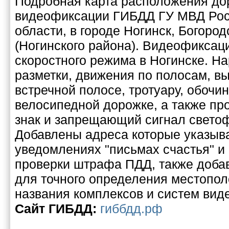
Подробная карта расположения до
видеофиксации ГИБДД ГУ МВД Рос
области, в городе Ногинск, Богород
(Ногинского района). Видеофикса
скоростного режима в Ногинске. 
разметки, движения по полосам, вы
встречной полосе, тротуару, обочи
велосипедной дорожке, а также п
знак и запрещающий сигнал свето
Добавлены адреса которые указыв
уведомлениях "письмах счастья" и
проверки штрафа ПДД, также добав
для точного определения местопо
названия комплексов и систем вид
Cайт ГИБДД:
гиббдд.рф