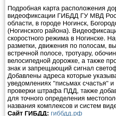
Подробная карта расположения до
видеофиксации ГИБДД ГУ МВД Рос
области, в городе Ногинск, Богород
(Ногинского района). Видеофикса
скоростного режима в Ногинске. 
разметки, движения по полосам, вы
встречной полосе, тротуару, обочи
велосипедной дорожке, а также п
знак и запрещающий сигнал свето
Добавлены адреса которые указыв
уведомлениях "письмах счастья" и
проверки штрафа ПДД, также добав
для точного определения местопо
названия комплексов и систем вид
Cайт ГИБДД:
гиббдд.рф