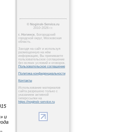
© Noginsk-Service.ru
2010-2026 г.г.
г. Ногинск
, Богородский
городской округ, Московская
область.
Заходя на сайт и используя
размещенную на нём
информацию, Вы принимаете
пользовательское соглашение
без всяких условий и оговорок.
Пользовательское соглашение
Политика конфиденциальности
Контакты
Использование материалов
сайта разрешено только с
указанием активной
гиперссылки на
https://noginsk-service.ru
015
» и
года