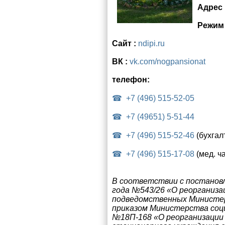
Адрес 
Режим
Сайт :
ndipi.ru
ВК :
vk.com/nogpansionat
телефон:
+7 (496) 515-52-05
+7 (49651) 5-51-44
+7 (496) 515-52-46
(бухгал
+7 (496) 515-17-08
(мед. ча
В соответствии с постанов
года №543/26 «О реорганиза
подведомственных Министер
приказом Министерства соци
№18П-168 «О реорганизации