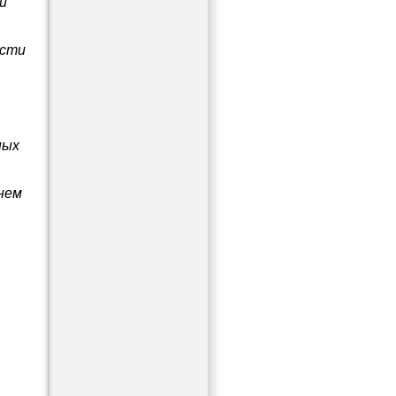
й
ости
ных
нем