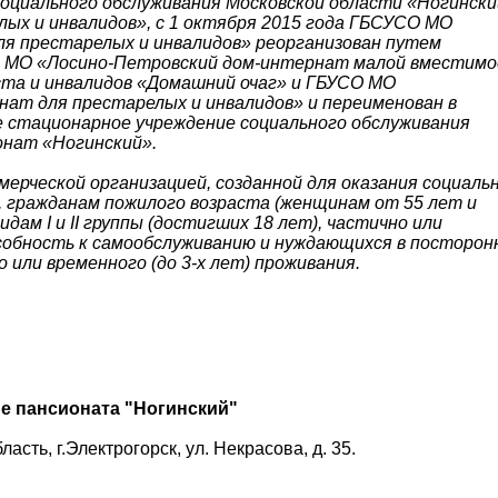
оциального обслуживания Московской области «Ногински
ых и инвалидов», с 1 октября 2015 года ГБСУСО МО
я престарелых и инвалидов» реорганизован путем
О МО «Лосино-Петровский дом-интернат малой вместим
ста и инвалидов «Домашний очаг» и ГБУСО МО
ат для престарелых и инвалидов» и переименован в
 стационарное учреждение социального обслуживания
онат «Ногинский».
мерческой организацией, созданной для оказания социаль
, гражданам пожилого возраста (женщинам от 55 лет и
дам I и II группы (достигших 18 лет), частично или
обность к самообслуживанию и нуждающихся в посторон
о или временного (до 3-х лет) проживания.
ие пансионата "Ногинский"
асть, г.Электрогорск, ул. Некрасова, д. 35.