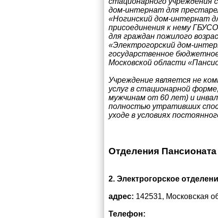
стационарного учреждения с
дом-интернат для престарел
«Ногинский дом-интернат дл
присоединения к нему ГБУС
для граждан пожилого возра
«Электрогорский дом-интерн
государственное бюджетное
Московской области «Панси
Учреждение является не ком
услуг в стационарной форме
мужчинам от 60 лет) и инвали
полностью утративших спос
уходе в условиях постоянног
Отделения Пансионата
2. Электрогорское отделен
адрес:
142531, Московская обл
Телефон: