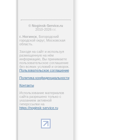
© Noginsk-Service.ru
2010-2026 г.г.
г. Ногинск
, Богородский
городской округ, Московская
область.
Заходя на сайт и используя
размещенную на нём
информацию, Вы принимаете
пользовательское соглашение
без всяких условий и оговорок.
Пользовательское соглашение
Политика конфиденциальности
Контакты
Использование материалов
сайта разрешено только с
указанием активной
гиперссылки на
https://noginsk-service.ru