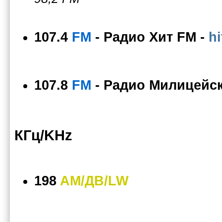
107.4
FM
-
Радио Хит FM
-
hi
107.8
FM
-
Радио Милицейск
КГц/KHz
198
AM/ДВ/LW