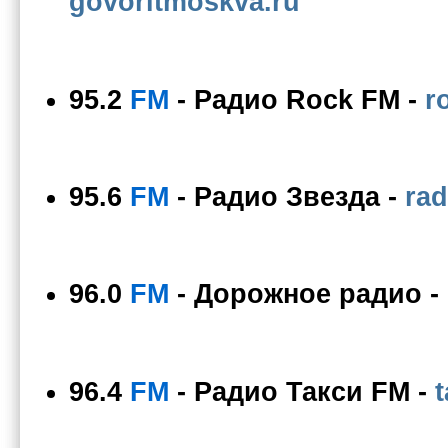
govoritmoskva.ru
95.2
FM
-
Радио Rock FM
-
r
95.6
FM
-
Радио Звезда
-
rad
96.0
FM
-
Дорожное радио
-
96.4
FM
-
Радио Такси FM
-
t