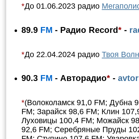
*
До 01.06.2023 радио
Мегаполи
89.9
FM
-
Радио Record
*
-
ra
*
До 22.04.2024 радио
Твоя Вол
90.3
FM
-
Авторадио
*
-
avtor
*
(Волоколамск 91,0 FM; Дубна 9
FM; Зарайск 98,6 FM; Клин 107,
Луховицы 100,4 FM; Можайск 98
92,6 FM; Серебряные Пруды 102
FM; Ступино 107,6 FM; Уваровка