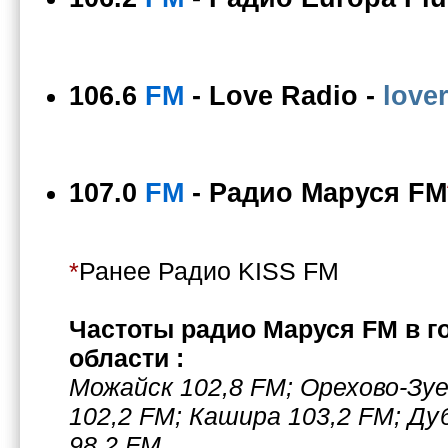
106.6
FM
-
Love Radio
-
love
107.0
FM
-
Радио Маруся FM
*
Ранее Радио KISS FM
Частоты радио Маруся FM в г
области :
Можайск 102,8 FM; Орехово-Зу
102,2 FM; Кашира 103,2 FM; Ду
98,2 FM