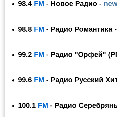
98.4
FM
-
Новое Радио
-
new
98.8
FM
-
Радио Романтика
99.2
FM
-
Радио "Орфей" (
99.6
FM
-
Радио Русский Хи
100.1
FM
-
Радио Серебрян