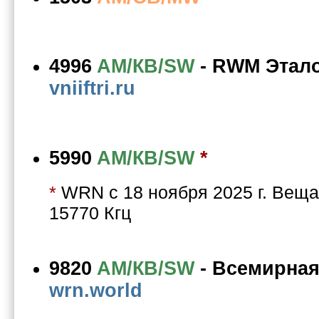
4996
AM/КВ/SW
-
RWM Этал
vniiftri.ru
5990
AM/КВ/SW
*
*
WRN с 18 ноября 2025 г. Вещае
15770 Кгц
9820
AM/КВ/SW
-
Всемирная
wrn.world