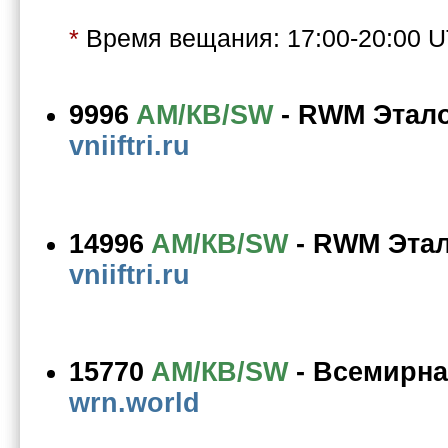
*
Время вещания: 17:00-20:00 
9996
AM/КВ/SW
-
RWM Этал
vniiftri.ru
14996
AM/КВ/SW
-
RWM Эта
vniiftri.ru
15770
AM/КВ/SW
-
Всемирна
wrn.world