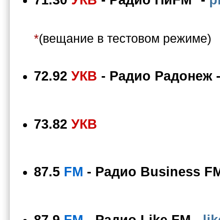
*
(вещание в тестовом режиме)
72.92
УКВ
-
Радио Радонеж
73.82
УКВ
87.5
FM
-
Радио Business F
87.9
FM
-
Радио Like FM
-
li