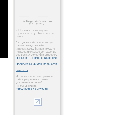
© Noginsk-Service.ru
2010-2026 г.г.
г. Ногинск
, Богородский
городской округ, Московская
область.
Заходя на сайт и используя
размещенную на нём
информацию, Вы принимаете
пользовательское соглашение
без всяких условий и оговорок.
Пользовательское соглашение
Политика конфиденциальности
Контакты
Использование материалов
сайта разрешено только с
указанием активной
гиперссылки на
https://noginsk-service.ru