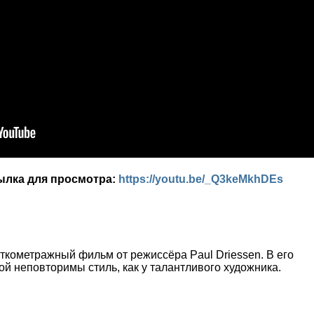
сылка для просмотра:
https://youtu.be/_Q3keMkhDEs
кометражный фильм от режиссёра Paul Driessen. В его
й неповторимы стиль, как у талантливого художника.