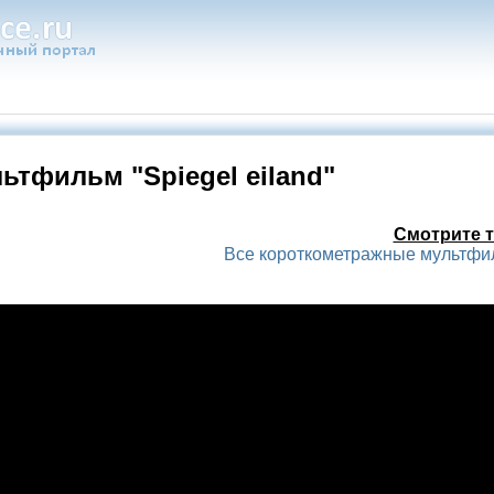
ьтфильм "Spiegel eiland"
Смотрите т
Все короткометражные мультф