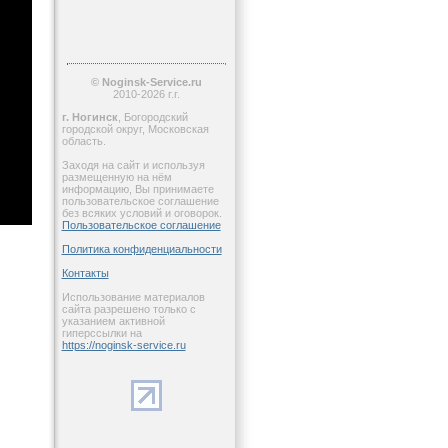
© Noginsk-Service.ru
2010-2026 г.г.
г. Ногинск
, Богородский
городской округ, Московская
область.
Заходя на сайт и используя
размещенную на нём
информацию, Вы принимаете
пользовательское соглашение
без всяких условий и оговорок.
Пользовательское соглашение
Политика конфиденциальности
Контакты
Использование материалов
сайта разрешено только с
указанием активной
гиперссылки на
https://noginsk-service.ru