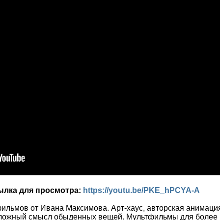
сылка для просмотра:
https://youtu.be/PKE_hPCYA-A
льмов от Ивана Максимова. Арт-хаус, авторская анимация
сложный смысл обыденных вещей. Мультфильмы для более