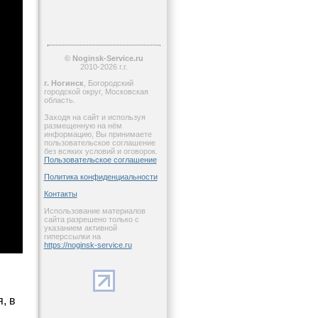
© Noginsk-Service.ru
2010-2026 г.г.
г. Ногинск
, Богородский
городской округ, Московская
область.
Заходя на сайт и используя
размещенную на нём
информацию, Вы принимаете
пользовательское соглашение
без всяких условий и оговорок.
Пользовательское соглашение
Политика конфиденциальности
Контакты
Использование материалов
сайта разрешено только с
указанием активной
гиперссылки на
https://noginsk-service.ru
, в