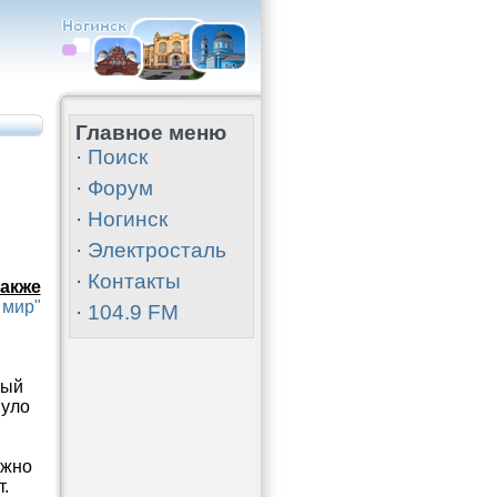
Главное меню
·
Поиск
·
Форум
·
Ногинск
·
Электросталь
·
Контакты
акже
 мир"
·
104.9 FM
лый
нуло
ужно
.