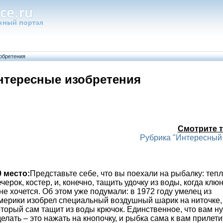
обретения
нтересные изобретения
Смотрите т
Рубрика "Интересный
0 место:
Представьте себе, что вы поехали на рыбалку: теп
черок, костер, и, конечно, тащить удочку из воды, когда клю
не хочется. Об этом уже подумали: в 1972 году умелец из
мерики изобрел специальный воздушный шарик на ниточке,
оторый сам тащит из воды крючок. Единственное, что вам н
елать – это нажать на кнопочку, и рыбка сама к вам прилетит