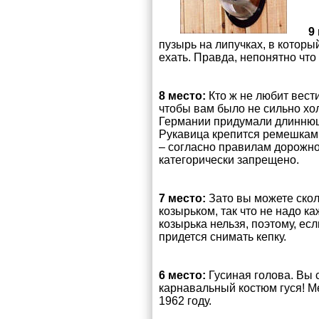
9
пузырь на липучках, в которы
ехать. Правда, непонятно что 
8 место:
Кто ж не любит вест
чтобы вам было не сильно хол
Германии придумали длиннющу
Рукавица крепится ремешками
– согласно правилам дорожно
категорически запрещено.
7 место:
Зато вы можете скол
козырьком, так что не надо ка
козырька нельзя, поэтому, есл
придется снимать кепку.
6 место:
Гусиная голова. Вы 
карнавальный костюм гуся! М
1962 году.