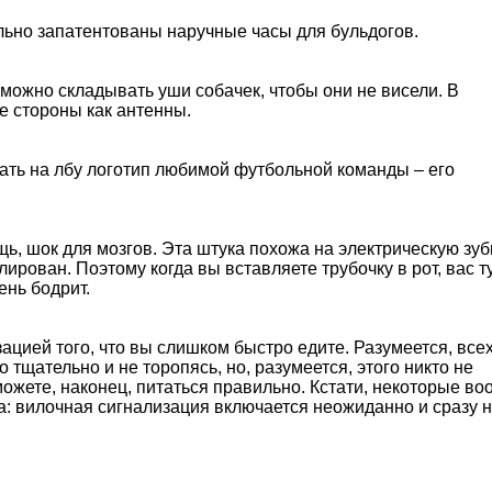
ьно запатентованы наручные часы для бульдогов.
 можно складывать уши собачек, чтобы они не висели. В
е стороны как антенны.
ать на лбу логотип любимой футбольной команды – его
ь, шок для мозгов. Эта штука похожа на электрическую зу
олирован. Поэтому когда вы вставляете трубочку в рот, вас т
ень бодрит.
ацией того, что вы слишком быстро едите. Разумеется, всех
о тщательно и не торопясь, но, разумеется, этого никто не
сможете, наконец, питаться правильно. Кстати, некоторые в
а: вилочная сигнализация включается неожиданно и сразу 