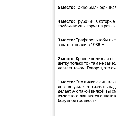
5 место:
Также были официал
4 место:
Трубочки, в которые
трубочках уши торчат в разны
3 место:
Трафарет, чтобы пис
запатентовали в 1986-м.
2 место:
Крайне полезная вещ
щетку, только ток там не заиз
дергает током. Говорят, это оч
1 место:
Это вилка с сигнализ
детстве учили, что жевать над
делает. А с такой вилкой вы 
из-за этого лишаются аппетит
безумной громкости.