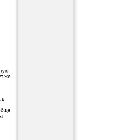
бную
ут же
 в
ообще
на