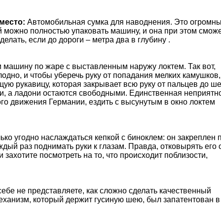
 место:
Автомобильная сумка для наводнения. Это огромн
й можно полностью упаковать машину, и она при этом смож
делать, если до дороги – метра два в глубину .
и машину по жаре с выставленным наружу локтем. Так вот,
одно, и чтобы уберечь руку от попадания мелких камушков,
ю рукавицу, которая закрывает всю руку от пальцев до ше
, а ладони остаются свободными. Единственная неприятн
го движения Германии, ездить с высунутым в окно локтем
ько угодно наслаждаться кепкой с биноклем: он закреплен 
ждый раз поднимать руки к глазам. Правда, отковырять его 
и захотите посмотреть на то, что происходит поблизости,
себе не представляете, как сложно сделать качественный
еханизм, который держит гусиную шею, был запатентован в