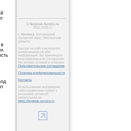
ый
ет
© Noginsk-Service.ru
2010-2026 г.г.
г. Ногинск
, Богородский
городской округ, Московская
область.
 в
Заходя на сайт и используя
и.
размещенную на нём
ость
информацию, Вы принимаете
пользовательское соглашение
без всяких условий и оговорок.
Пользовательское соглашение
Политика конфиденциальности
Контакты
под
от
Использование материалов
сайта разрешено только с
указанием активной
гиперссылки на
https://noginsk-service.ru