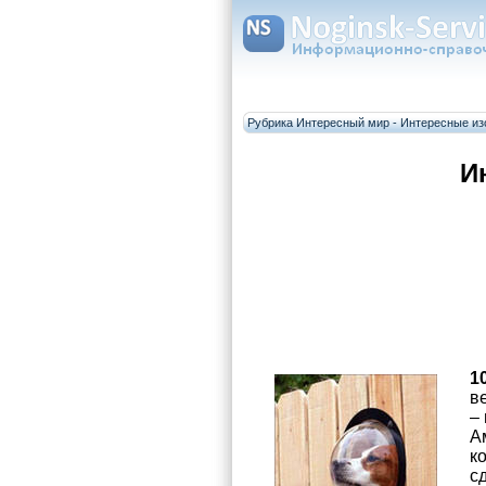
Рубрика Интересный мир - Интересные из
И
1
ве
– 
А
к
сд