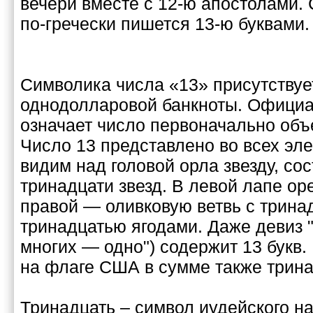
вечери вместе с 12-ю апостолами.
по-гречески пишется 13-ю буквами.
Символика числа «13» присутствуе
однодолларовой банкноты. Официал
означает число первоначально об
Число 13 представлено во всех эл
видим над головой орла звезду, со
тринадцати звезд. В левой лапе оре
правой — оливковую ветвь с трина
тринадцатью ягодами. Даже девиз "
многих — одно") содержит 13 букв.
на флаге США в сумме также трина
Тринадцать – символ иудейского на