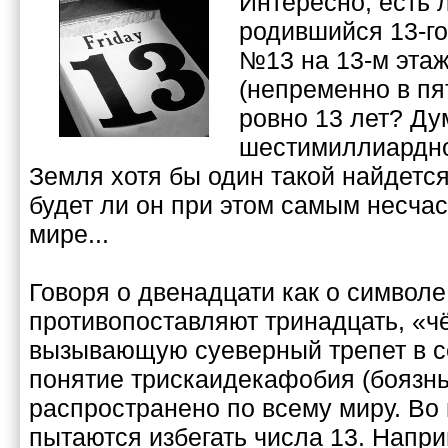
Интересно, есть л
родившийся 13-го
№13 на 13-м этаж
(непременно в пя
ровно 13 лет? Ду
шестимиллиардно
Земля хотя бы один такой найдется
будет ли он при этом самым несча
мире...
Говоря о двенадцати как о символе
противопоставляют тринадцать, «ч
вызывающую суеверный трепет в с
понятие трискаидекафобия (боязнь
распространено по всему миру. Во
пытаются избегать числа 13. Напр