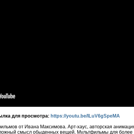
сылка для просмотра:
https://youtu.be/ILuV6gSpeMA
льмов от Ивана Максимова. Арт-хаус, авторская анимация
сложный смысл обыденных вещей. Мультфильмы для более