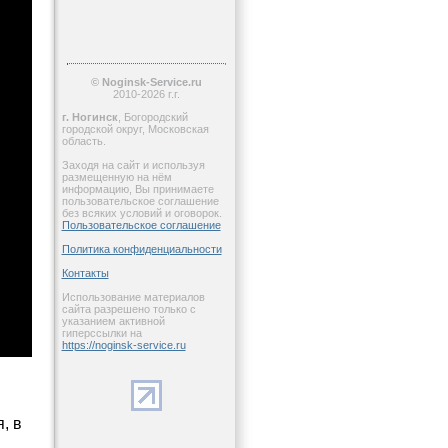
© Noginsk-Service.ru
2010-2026 г.г.
г. Ногинск
, Богородский
городской округ, Московская
область.
Заходя на сайт и используя
размещенную на нём
информацию, Вы принимаете
пользовательское соглашение
без всяких условий и оговорок.
Пользовательское соглашение
Политика конфиденциальности
Контакты
Использование материалов
сайта разрешено только с
указанием активной
гиперссылки на
https://noginsk-service.ru
, в