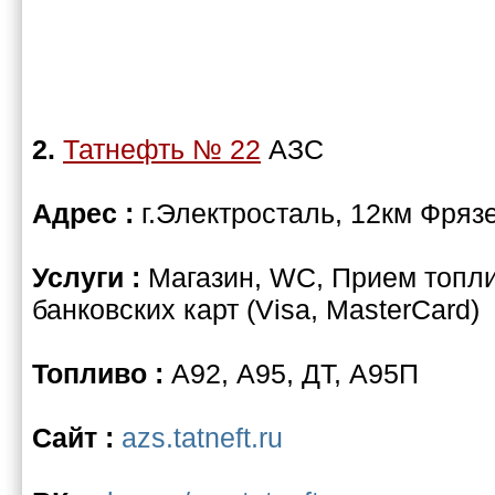
2.
Татнефть № 22
АЗС
Адрес :
г.Электросталь, 12км Фряз
Услуги :
Магазин, WC, Прием топли
банковских карт (Visa, MasterCard)
Топливо :
А92, А95, ДТ, А95П
Сайт :
azs.tatneft.ru