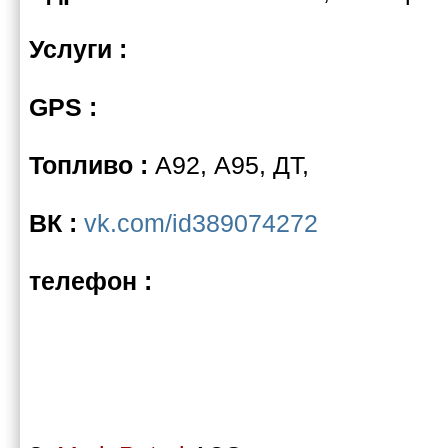
Услуги :
GPS :
Топливо :
А92, А95, ДТ,
ВК :
vk.com/id389074272
телефон :