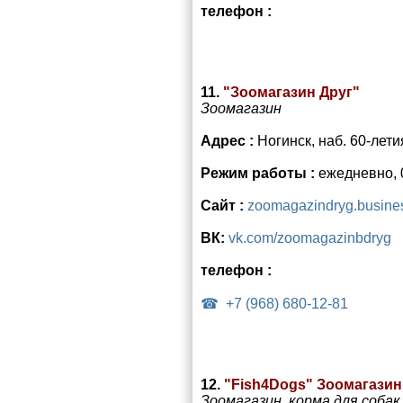
телефон :
11.
"Зоомагазин Друг"
Зоомагазин
Адрес :
Ногинск, наб. 60-лети
Режим работы :
ежедневно, 
Сайт :
zoomagazindryg.busines
ВК:
vk.com/zoomagazinbdryg
телефон :
+7 (968) 680-12-81
12.
"Fish4Dogs" Зоомагазин
Зоомагазин, корма для собак