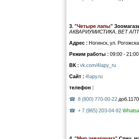
3.
"Четыре лапы"
Зоомагаз
АКВАРИУМИСТИКА, ВЕТ АПТ
Адрес :
Ногинск, ул. Рогожска
Режим работы :
09:00 - 21:0
ВК :
vk.com/4lapy_ru
Сайт :
4lapy.ru
телефон :
8 (800) 770-00-22
доб.1170
+ 7 (965) 203-04-92
Whats
4.
"Мир аквариума"
Спец. м