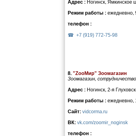
Адрес :
Ногинск, Ямкинское ш
Режим работы :
ежедневно, 
телефон :
+7 (919) 772‑75-98
8.
"ZooМир" Зоомагазин
Зоомагазин, сотрудничеств
Адрес :
Ногинск, 2-я Глуховск
Режим работы :
ежедневно, 
Сайт:
vidcorma.ru
ВК:
vk.com/zoomir_noginsk
телефон :