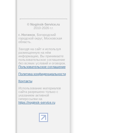
© Noginsk-Service.ru
2010-2026 г.г.
г. Ногинск
, Богородский
городской округ, Московская
область.
Заходя на сайт и используя
размещенную на нём
информацию, Вы принимаете
пользовательское соглашение
без всяких условий и оговорок.
Пользовательское соглашение
Политика конфиденциальности
Контакты
Использование материалов
сайта разрешено только с
указанием активной
гиперссылки на
https://noginsk-service.ru