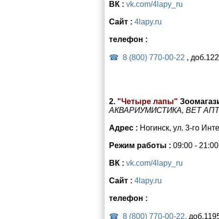
ВК :
vk.com/4lapy_ru
Сайт :
4lapy.ru
телефон :
8 (800) 770-00-22
, доб.12
2.
"Четыре лапы"
Зоомагаз
АКВАРИУМИСТИКА, ВЕТ АП
Адрес :
Ногинск, ул. 3-го Инт
Режим работы :
09:00 - 21:0
ВК :
vk.com/4lapy_ru
Сайт :
4lapy.ru
телефон :
8 (800) 770-00-22,
доб.119