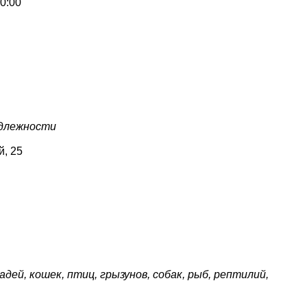
0:00
адлежности
й, 25
дей, кошек, птиц, грызунов, собак, рыб, рептилий,