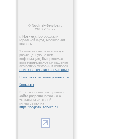
© Noginsk-Service.ru
2010-2026 г.г.
г. Ногинск
, Богородский
городской округ, Московская
область.
Заходя на сайт и используя
размещенную на нём
информацию, Вы принимаете
пользовательское соглашение
без всяких условий и оговорок.
Пользовательское соглашение
Политика конфиденциальности
Контакты
Использование материалов
сайта разрешено только с
указанием активной
гиперссылки на
https://noginsk-service.ru