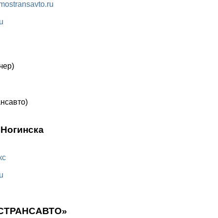
mostransavto.ru
u
чер)
нсавто)
 Ногинска
кс
u
ОСТРАНСАВТО»