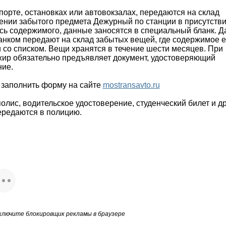
орте, остановках или автовокзалах, передаются на склад
нии забытого предмета Дежурный по станции в присутств
сь содержимого, данные заносятся в специальный бланк. Д
анком передают на склад забытых вещей, где содержимое 
 со списком. Вещи хранятся в течение шести месяцев. При
жир обязательно предъявляет документ, удостоверяющий
ние.
 заполнить форму на сайте
mostransavto.ru
олис, водительское удостоверение, студенческий билет и др
передаются в полицию.
ключите блокировщик рекламы в браузере