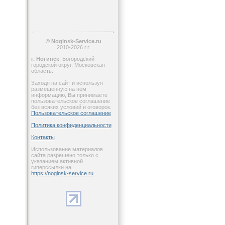
© Noginsk-Service.ru
2010-2026 г.г.
г. Ногинск
, Богородский
городской округ, Московская
область.
Заходя на сайт и используя
размещенную на нём
информацию, Вы принимаете
пользовательское соглашение
без всяких условий и оговорок.
Пользовательское соглашение
Политика конфиденциальности
Контакты
Использование материалов
сайта разрешено только с
указанием активной
гиперссылки на
https://noginsk-service.ru