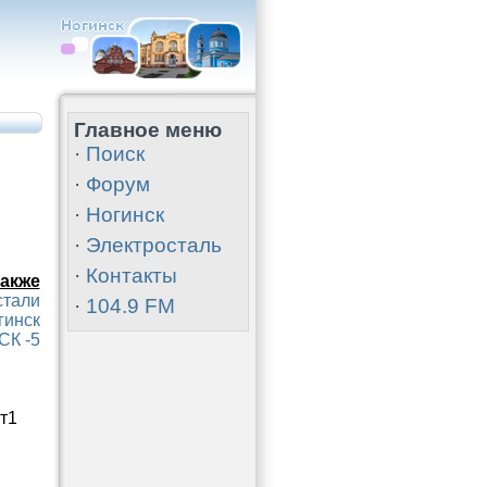
Главное меню
·
Поиск
·
Форум
·
Ногинск
·
Электросталь
·
Контакты
акже
стали
·
104.9 FM
гинск
СК -5
ст1