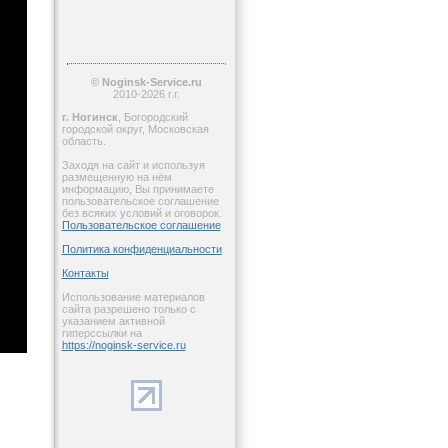
© Noginsk-Service.ru
2010-2026 г.г.
г. Ногинск
, Богородский
городской округ, Московская
область.
Заходя на сайт и используя
размещенную на нём
информацию, Вы принимаете
пользовательское соглашение
без всяких условий и оговорок.
Пользовательское соглашение
Политика конфиденциальности
Контакты
Использование материалов
сайта разрешено только с
указанием активной
гиперссылки на
https://noginsk-service.ru