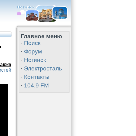
Главное меню
·
Поиск
"
·
Форум
·
Ногинск
акже
·
Электросталь
остей
·
Контакты
·
104.9 FM