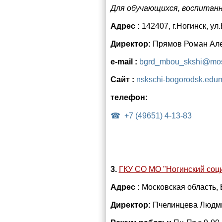
Для обучающихся, воспитанн
Адрес :
142407, г.Ногинск, ул
Директор:
Прямов Роман Ал
e-mail :
bgrd_mbou_skshi@mos
Сайт :
nskschi-bogorodsk.edu
телефон:
+7 (49651) 4-13-83
3.
ГКУ СО МО "Ногинский соц
Адрес :
Московская область, 
Директор:
Пчелинцева Людм