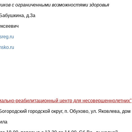
иков с ограниченными возможностями здоровья
.Бабушкина, д.3а
ексеевич
reg.ru
msko.ru
иально-реабилитационный центр для несовершеннолетних"
Богородский городской округ, п. Обухово, ул. Яковлева, дом
ила