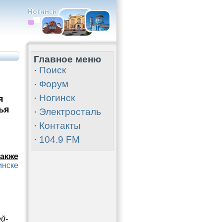
Главное меню
·
Поиск
·
Форум
·
Ногинск
я
ья
·
Электросталь
·
Контакты
·
104.9 FM
акже
инске
й-