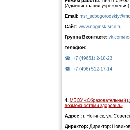
Режим работы:
Пн-Пт с 9-00
(Администрация учреждения)
Email:
msr_scbogorodskiy@mo
Сайт:
www.noginsk-srcn.ru
Группа Вконтакте:
vk.com/no
телефон:
+7 (49651) 2-18-23
+7 (496) 512-17-14
4.
МБОУ «Образовательный це
возможностями здоровья»
Адрес :
г. Ногинск, ул. Совет
Директор:
Директор: Новико