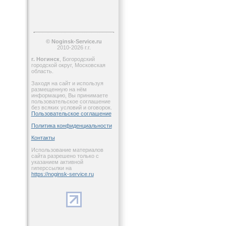
© Noginsk-Service.ru
2010-2026 г.г.
г. Ногинск
, Богородский
городской округ, Московская
область.
Заходя на сайт и используя
размещенную на нём
информацию, Вы принимаете
пользовательское соглашение
без всяких условий и оговорок.
Пользовательское соглашение
Политика конфиденциальности
Контакты
Использование материалов
сайта разрешено только с
указанием активной
гиперссылки на
https://noginsk-service.ru