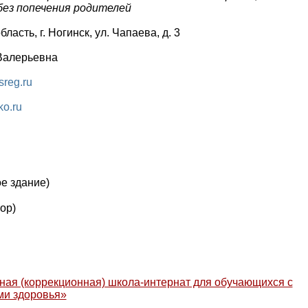
без попечения родителей
ласть, г. Ногинск, ул. Чапаева, д. 3
Валерьевна
reg.ru
o.ru
е здание)
ор)
ая (коррекционная) школа-интернат для обучающихся с
ми здоровья»