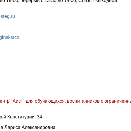
 до 18-00, перерыв с 13-30 до 14-00, Сб-Вс - выходной
sreg.ru
ginsksrcn
нтр "Аист" для обучающихся, воспитанников с ограничен
ской Конституции, 34
ва Лариса Александровна