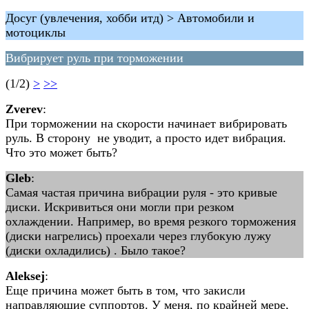
Досуг (увлечения, хобби итд) > Автомобили и
мотоциклы
Вибрирует руль при торможении
(1/2)
>
>>
Zverev
:
При торможении на скорости начинает вибрировать
руль. В сторону не уводит, а просто идет вибрация.
Что это может быть?
Gleb
:
Самая частая причина вибрации руля - это кривые
диски. Искривиться они могли при резком
охлаждении. Например, во время резкого торможения
(диски нагрелись) проехали через глубокую лужу
(диски охладились) . Было такое?
Aleksej
:
Еще причина может быть в том, что закисли
направляющие суппортов. У меня, по крайней мере,