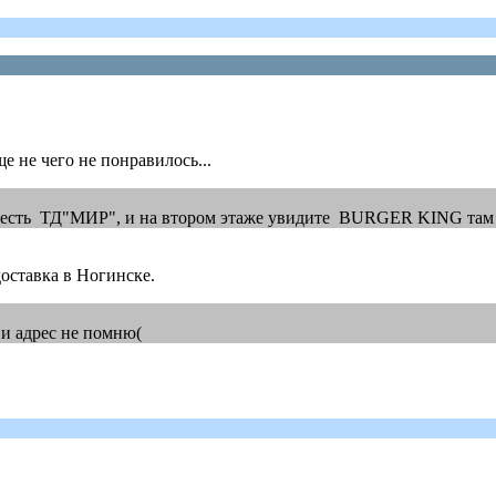
е не чего не понравилось...
ра есть ТД"МИР", и на втором этаже увидите BURGER KING там
оставка в Ногинске.
 и адрес не помню(