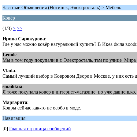
Частные Объявления (Ногинск, Электросталь) > Мебель
Ковёр
(1/3)
>
>>
Ирина Сарокурова
:
Где у нас можно ковёр натуральный купить? В Икеа была вообщ
Lenok
:
Мы в том году покупали в г. Электросталь, там по улице Ми
Vlada
:
Самый лучший выбор в Ковровом Дворе в Москве, у них есть д
smailikua
:
Я тоже покупала ковер в интернет-магазине, но уже давненько,
Маргарита
:
Ковры сейчас как-то не особо в моде.
Навигация
[0]
Главная страница сообщений