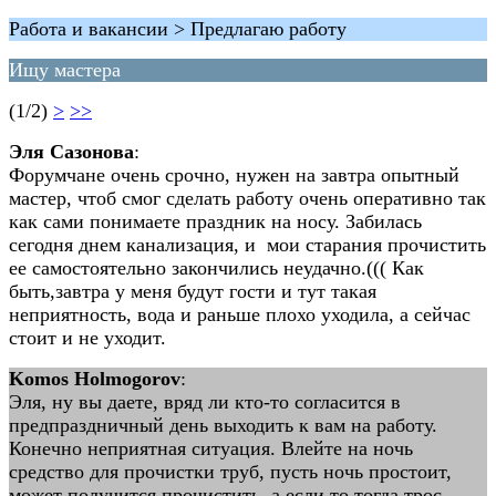
Работа и вакансии > Предлагаю работу
Ищу мастера
(1/2)
>
>>
Эля Сазонова
:
Форумчане очень срочно, нужен на завтра опытный
мастер, чтоб смог сделать работу очень оперативно так
как сами понимаете праздник на носу. Забилась
сегодня днем канализация, и мои старания прочистить
ее самостоятельно закончились неудачно.((( Как
быть,завтра у меня будут гости и тут такая
неприятность, вода и раньше плохо уходила, а сейчас
стоит и не уходит.
Komos Holmogorov
:
Эля, ну вы даете, вряд ли кто-то согласится в
предпраздничный день выходить к вам на работу.
Конечно неприятная ситуация. Влейте на ночь
средство для прочистки труб, пусть ночь простоит,
может получится прочистить, а если то тогда трос