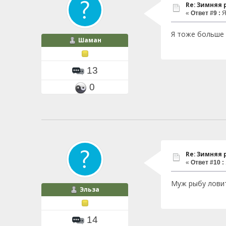
Re: Зимняя
«
Ответ #9 :
Я
Я тоже больше 
Шаман
13
0
Re: Зимняя
«
Ответ #10 :
Муж рыбу ловит
Эльза
14