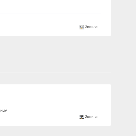
Записан
ние.
Записан