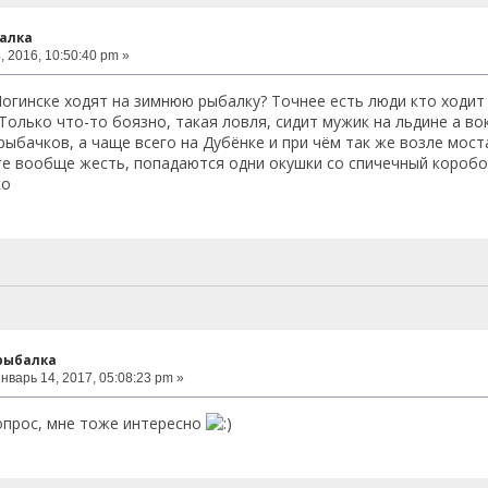
алка
 2016, 10:50:40 pm »
 Ногинске ходят на зимнюю рыбалку? Точнее есть люди кто ходит
Только что-то боязно, такая ловля, сидит мужик на льдине а вок
ыбачков, а чаще всего на Дубёнке и при чём так же возле моста
е вообще жесть, попадаются одни окушки со спичечный коробок, 
ко
 рыбалка
нварь 14, 2017, 05:08:23 pm »
опрос, мне тоже интересно