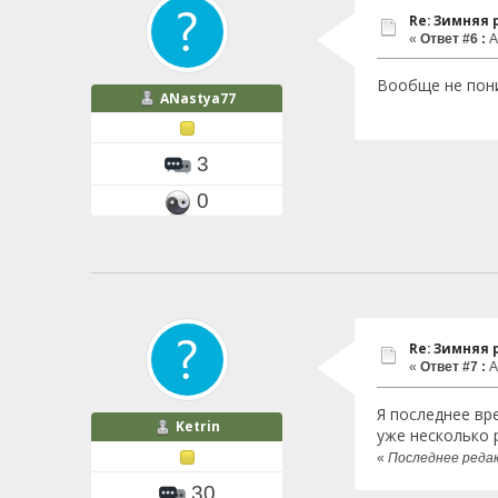
Re: Зимняя
«
Ответ #6 :
А
Вообще не пони
ANastya77
3
0
Re: Зимняя
«
Ответ #7 :
А
Я последнее вр
Ketrin
уже несколько 
«
Последнее редак
30