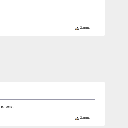
Записан
по реке.
Записан