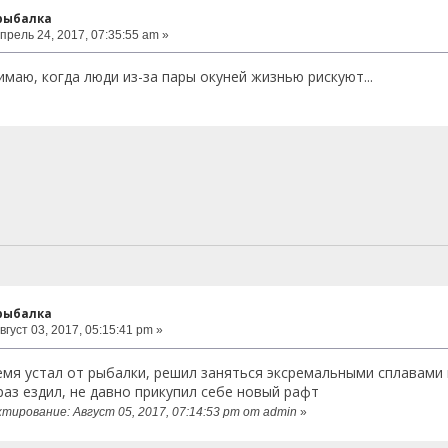
 рыбалка
прель 24, 2017, 07:35:55 am »
маю, когда люди из-за пары окуней жизнью рискуют...
 рыбалка
вгуст 03, 2017, 05:15:41 pm »
емя устал от рыбалки, решил заняться эксремальными сплавами 
раз ездил, не давно прикупил себе новый рафт
тирование: Август 05, 2017, 07:14:53 pm от admin
»