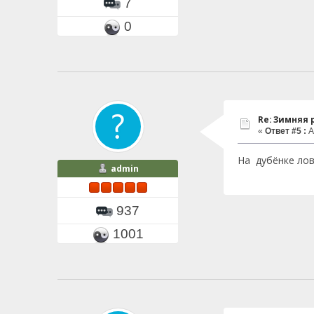
7
0
Re: Зимняя
«
Ответ #5 :
А
На дубёнке лов
admin
937
1001