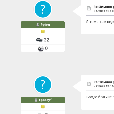
Re: Зимняя
«
Ответ #3 :
Я
Я тоже там вид
Ppion
32
0
Re: Зимняя
«
Ответ #4 :
М
Вроде больше в
Eparayf