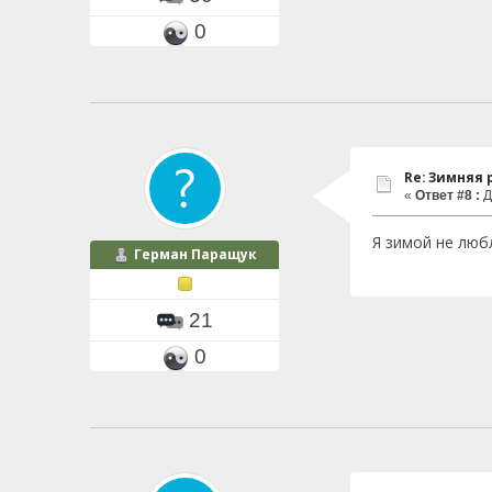
0
Re: Зимняя
«
Ответ #8 :
Д
Я зимой не люб
Герман Паращук
21
0