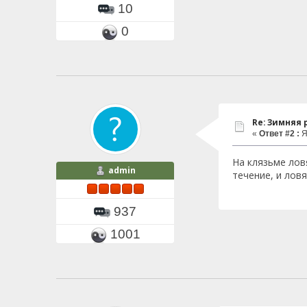
10
0
Re: Зимняя
«
Ответ #2 :
Я
На клязьме лов
admin
течение, и лов
937
1001