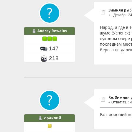
Зимняя рыб
«
:
Декабрь 24,
Народ, а где в
Andrey Rewalov
шуме (Успенск) 
луковом озере р
последнем мест
147
берега не дале
218
Re: Зимняя
«
Ответ #1 :
Я
Вот хороший в
Ираклий