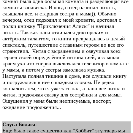
комнат была одна большая комната и разделяющая все
комнаты занавеска. И когда отец начинал читать,
слышали все, и старшая сестра и мама)). Обычно
вечером, отец подходил к моей кровати, достовал с
полки книжку "Приключения Алисы" и начинал
читать. Так как папа отличался дикторским и
актёрским талантом, то книга превращалась в целый
спектакль, путешествие с главным героем во все его
странствия. Читая с выражением и озвучивая всех
героев своей определённой интонацией, я слышал
краем уха что сперва выключался телевизор в комнате
у мамы, а потом у сестры замолкала музыка.
Наступала полная тишина в доме, все слушали книгу
и погружались в неё с каждым словом. Не редко
кончалось тем, что я уже засыпал, а папа всё читал и
читал, продолжая сказку для сестрёнки и для мамы.
Ощущения у меня были неописуемые, восторг,
ожидание продолжения...
Слуга Боласа
:
Еще было такое существо как "Хоббит" эту тварь мы