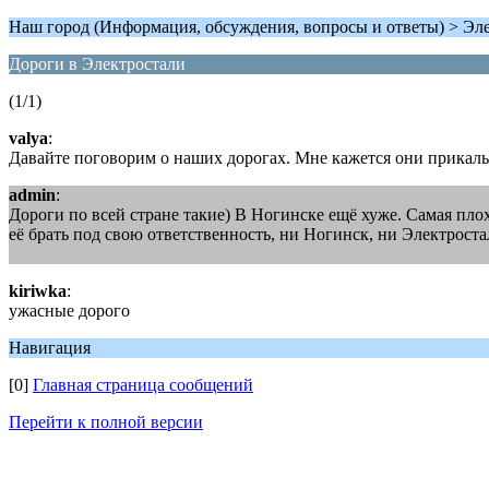
Наш город (Информация, обсуждения, вопросы и ответы) > Эл
Дороги в Электростали
(1/1)
valya
:
Давайте поговорим о наших дорогах. Мне кажется они прикалы
admin
:
Дороги по всей стране такие) В Ногинске ещё хуже. Самая плоха
её брать под свою ответственность, ни Ногинск, ни Электроста
kiriwka
:
ужасные дорого
Навигация
[0]
Главная страница сообщений
Перейти к полной версии