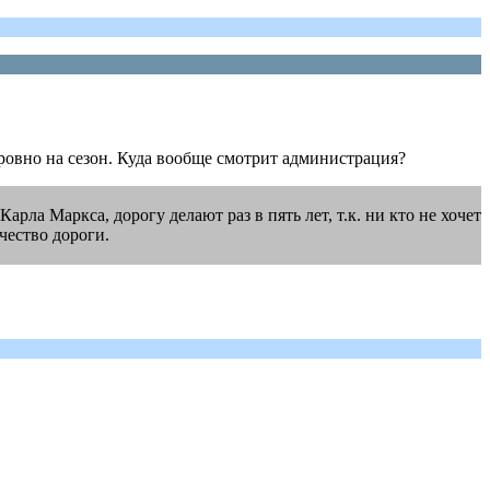
ровно на сезон. Куда вообще смотрит администрация?
рла Маркса, дорогу делают раз в пять лет, т.к. ни кто не хочет
чество дороги.