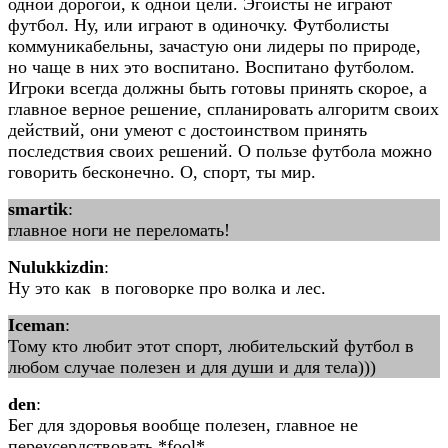
одной дорогой, к одной цели. Эгоисты не играют
футбол. Ну, или играют в одиночку. Футболисты
коммуникабельны, зачастую они лидеры по природе,
но чаще в них это воспитано. Воспитано футболом.
Игроки всегда должны быть готовы принять скорое, а
главное верное решение, спланировать алгоритм своих
действий, они умеют с достоинством принять
последствия своих решений. О пользе футбола можно
говорить бесконечно. О, спорт, ты мир.
smartik
:
главное ноги не переломать!
Nulukkizdin
:
Ну это как в поговорке про волка и лес.
Iceman
:
Тому кто любит этот спорт, любительский футбол в
любом случае полезен и для души и для тела)))
den
:
Бег для здоровья вообще полезен, главное не
переусердствовать *fool*