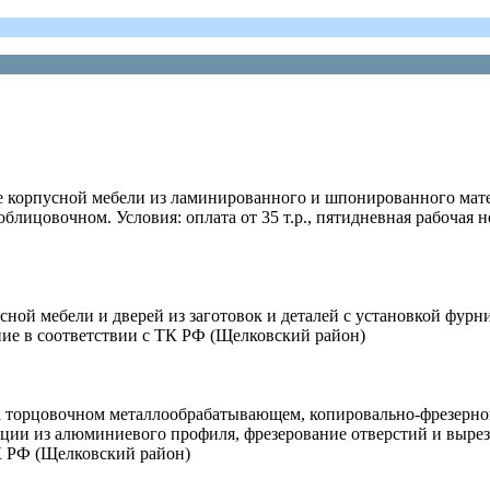
ие корпусной мебели из ламинированного и шпонированного мате
ицовочном. Условия: оплата от 35 т.р., пятидневная рабочая не
усной мебели и дверей из заготовок и деталей с установкой фурн
ление в соответствии с ТК РФ (Щелковский район)
на торцовочном металлообрабатывающем, копировально-фрезерно
ции из алюминиевого профиля, фрезерование отверстий и вырезов
ТК РФ (Щелковский район)