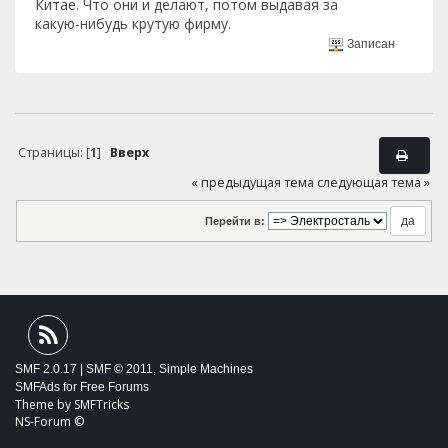
Китае. Что они и делают, потом выдавая за
какую-нибудь крутую фирму.
Записан
Страницы: [
1
]
Вверх
« предыдущая тема
следующая тема »
Перейти в:
SMF 2.0.17
|
SMF © 2011
,
Simple Machines
SMFAds
for
Free Forums
Theme by
SMFTricks
NS-Forum ©