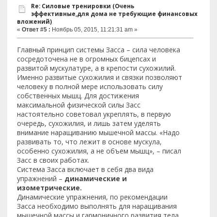
Re: Силовые тренировки (Очень
эффективные,для дома не требующие финансовых
вложений)
«
Ответ #5 :
Ноябрь 05, 2015, 11:21:31 am »
Главный принцип системы Засса – сила человека
сосредоточена не в огромных бицепсах и
развитой мускулатуре, а в крепости сухожилий.
Именно развитые сухожилия и связки позволяют
человеку в полной мере использовать силу
собственных мышц. Для достижения
максимальной физической силы Засс
настоятельно советовал укреплять, в первую
очередь, сухожилия, и лишь затем уделять
внимание наращиванию мышечной массы. «Надо
развивать то, что лежит в основе мускула,
особенно сухожилия, а не объем мышц», – писал
Засс в своих работах.
Система Засса включает в себя два вида
упражнений –
динамические и
изометрические.
Динамические упражнения, по рекомендации
Засса необходимо выполнять для наращивания
мышечной массы и гармоничного развития тела.