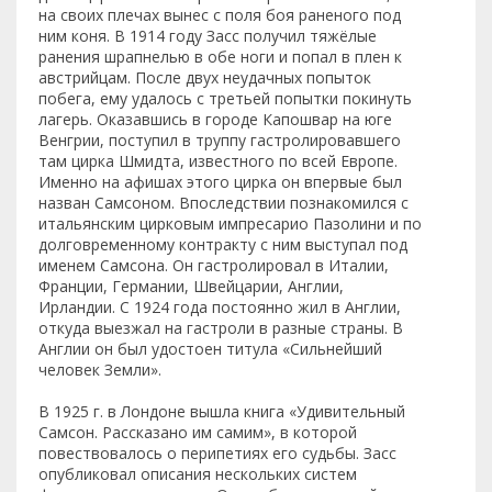
на своих плечах вынес с поля боя раненого под
ним коня. В 1914 году Засс получил тяжёлые
ранения шрапнелью в обе ноги и попал в плен к
австрийцам. После двух неудачных попыток
побега, ему удалось с третьей попытки покинуть
лагерь. Оказавшись в городе Капошвар на юге
Венгрии, поступил в труппу гастролировавшего
там цирка Шмидта, известного по всей Европе.
Именно на афишах этого цирка он впервые был
назван Самсоном. Впоследствии познакомился с
итальянским цирковым импресарио Пазолини и по
долговременному контракту с ним выступал под
именем Самсона. Он гастролировал в Италии,
Франции, Германии, Швейцарии, Англии,
Ирландии. С 1924 года постоянно жил в Англии,
откуда выезжал на гастроли в разные страны. В
Англии он был удостоен титула «Сильнейший
человек Земли».
В 1925 г. в Лондоне вышла книга «Удивительный
Самсон. Рассказано им самим», в которой
повествовалось о перипетиях его судьбы. Засс
опубликовал описания нескольких систем