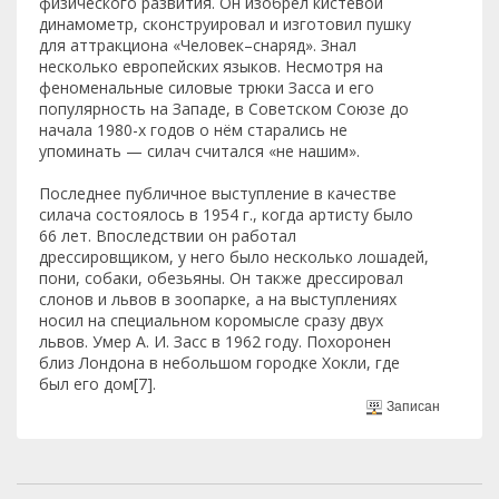
физического развития. Он изобрел кистевой
динамометр, сконструировал и изготовил пушку
для аттракциона «Человек–снаряд». Знал
несколько европейских языков. Несмотря на
феноменальные силовые трюки Засса и его
популярность на Западе, в Советском Союзе до
начала 1980-х годов о нём старались не
упоминать — силач считался «не нашим».
Последнее публичное выступление в качестве
силача состоялось в 1954 г., когда артисту было
66 лет. Впоследствии он работал
дрессировщиком, у него было несколько лошадей,
пони, собаки, обезьяны. Он также дрессировал
слонов и львов в зоопарке, а на выступлениях
носил на специальном коромысле сразу двух
львов. Умер А. И. Засс в 1962 году. Похоронен
близ Лондона в небольшом городке Хокли, где
был его дом[7].
Записан