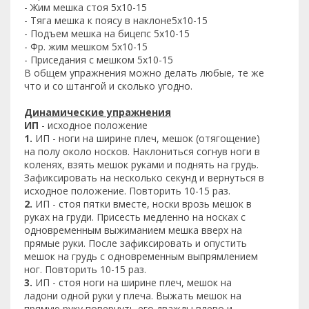
- Жим мешка стоя 5х10-15
- Тяга мешка к поясу в наклоне5х10-15
- Подъем мешка на бицепс 5х10-15
- Фр. жим мешком 5х10-15
- Приседания с мешком 5х10-15
В общем упражнения можно делать любые, те же
что и со штангой и сколько угодно.
Динамические упражнения
ИП
- исходное положение
1.
ИП - ноги на ширине плеч, мешок (отягощение)
на полу около носков. Наклониться согнув ноги в
коленях, взять мешок руками и поднять на грудь.
Зафиксировать на несколько секунд и вернуться в
исходное положение. Повторить 10-15 раз.
2.
ИП - стоя пятки вместе, носки врозь мешок в
руках на груди. Присесть медленно на носках с
одновременным выжиманием мешка вверх на
прямые руки. После зафиксировать и опустить
мешок на грудь с одновременным выпрямлением
ног. Повторить 10-15 раз.
3.
ИП - стоя ноги на ширине плеч, мешок на
ладони одной руки у плеча. Выжать мешок на
прямую руку повернуть его дважды влево и