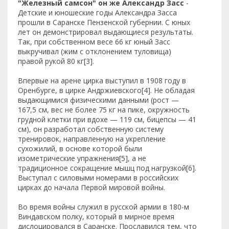
"Железный самсон" он же Александр Засс
-
Детские и юношеские годы Александра Засса
прошли в Саранске Пензенской губернии. С юных
лет он демонстрировал выдающиеся результаты.
Так, при собственном весе 66 кг юный Засс
выкручивал (жим с отклонением туловища)
правой рукой 80 кг[3].
Впервые на арене цирка выступил в 1908 году в
Оренбурге, в цирке Андржиевского[4]. Не обладая
выдающимися физическими данными (рост —
167,5 см, вес не более 75 кг на пике, окружность
грудной клетки при вдохе — 119 см, бицепсы — 41
см), он разработал собственную систему
тренировок, направленную на укрепление
сухожилий, в основе которой были
изометрические упражнения[5], а не
традиционное сокращение мышц под нагрузкой[6].
Выступал с силовыми номерами в российских
цирках до начала Первой мировой войны.
Во время войны служил в русской армии в 180-м
Виндавском полку, который в мирное время
дислоцировался в Саранске. Прославился тем, что