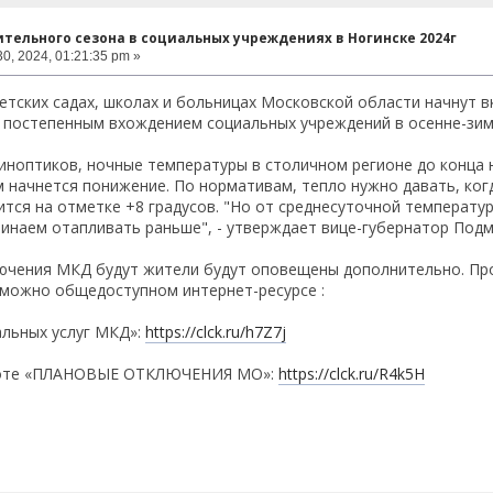
тельного сезона в социальных учреждениях в Ногинске 2024г
0, 2024, 01:21:35 pm »
детских садах, школах и больницах Московской области начнут 
с постепенным вхождением социальных учреждений в осенне-зим
иноптиков, ночные температуры в столичном регионе до конца 
м начнется понижение. По нормативам, тепло нужно давать, ког
ится на отметке +8 градусов. "Но от среднесуточной температу
инаем отапливать раньше", - утверждает вице-губернатор Подм
ючения МКД будут жители будут оповещены дополнительно. Пр
 можно общедоступном интернет-ресурсе :
льных услуг МКД»:
https://clck.ru/h7Z7j
-боте «ПЛАНОВЫЕ ОТКЛЮЧЕНИЯ МО»:
https://clck.ru/R4k5H