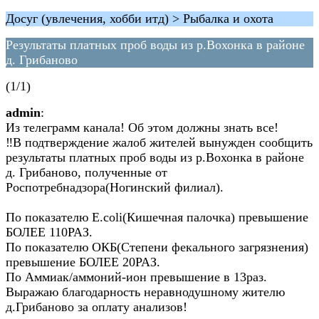
Досуг (увлечения, хобби итд) > Рыбалка и охота
Результаты платных проб воды из р.Вохонка в районе
д. Грибаново
(1/1)
admin
:
Из телеграмм канала! Об этом должны знать все!
‼В подтверждение жалоб жителей вынужден сообщить
результаты платных проб воды из р.Вохонка в районе
д. Грибаново, полученные от
Роспотребнадзора(Ногинский филиал).
По показателю E.coli(Кишечная палочка) превышение
БОЛЕЕ 110РАЗ.
По показателю ОКБ(Степени фекального загрязнения)
превышение БОЛЕЕ 20РАЗ.
По Аммиак/аммоний-ион превышение в 13раз.
Выражаю благодарность неравнодушному жителю
д.Грибаново за оплату анализов!