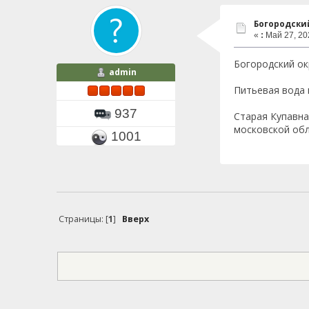
Богородски
«
:
Май 27, 202
Богородский ок
admin
Питьевая вода 
937
Старая Купавна
московской обл
1001
Страницы: [
1
]
Вверх