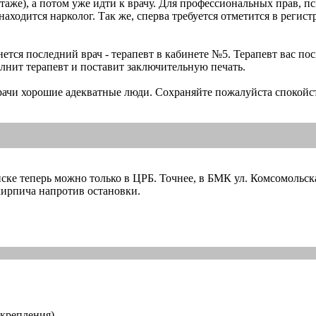
 этаже), а потом уже идти к врачу. Для профессиональных прав, 
находится нарколог. Так же, сперва требуется отметится в регист
тся последний врач - терапевт в кабинете №5. Терапевт вас пос
олнит терапевт и поставит заключительную печать.
 врачи хорошие адекватные люди. Сохраняйте пожалуйста спокой
 теперь можно только в ЦРБ. Точнее, в БМК ул. Комсомольская, 
кирпича напротив остановки.
икрепления)