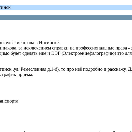
гинск
дительские права в Ногинске.
инакова, за исключением справки на профессиональные права - э
димо будет сделать ещё и ЭЭГ (Электроэнцефалографию) это для
нск ,ул. Ремесленная д.1-б), то про неё подробно и расскажу. Д
ь график приёма.
ранспорта