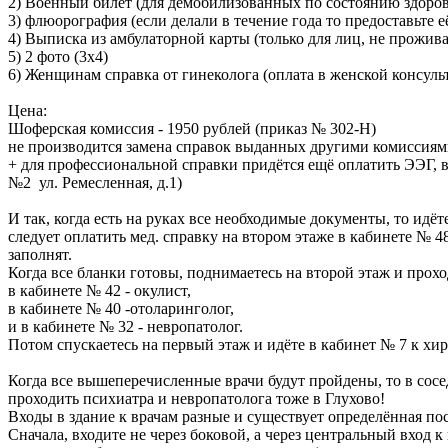
2) Военный билет (для демобилизованных по состоянию здоров
3) флюорография (если делали в течение года то предоставьте е
4) Выписка из амбулаторной карты (только для лиц, не прожи
5) 2 фото (3х4)
6) Женщинам справка от гинеколога (оплата в женской консуль
Цена:
Шоферская комиссия - 1950 рублей (приказ № 302-Н)
не производится замена справок выданных другими комиссия
+ для профессиональной справки придётся ещё оплатить ЭЭГ, в 
№2 ул. Ремесленная, д.1)
И так, когда есть на руках все необходимые документы, то идё
следует оплатить мед. справку на втором этаже в кабинете № 48
заполнят.
Когда все бланки готовы, поднимаетесь на второй этаж и прох
в кабинете № 42 - окулист,
в кабинете № 40 -отоларинголог,
и в кабинете № 32 - невропатолог.
Потом спускаетесь на первый этаж и идёте в кабинет № 7 к хир
Когда все вышеперечисленные врачи будут пройдены, то в сосед
проходить психиатра и невропатолога тоже в Глухово!
Входы в здание к врачам разные и существует определённая по
Сначала, входите не через боковой, а через центральный вход к 