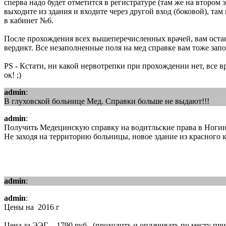
сперва надо будет отметится в регистратуре (там же на втором
выходите из здания и входите через другой вход (боковой), там 
в кабинет №6.
После прохождения всех вышеперечисленных врачей, вам остане
вердикт. Все незаполненные поля на мед справке вам тоже зап
PS - Кстати, ни какой нервотрепки при прохождении нет, все
ок! ;)
admin
:
В глуховской больнице Мед. Справки больше не выдают!!!
admin
:
Получить Медецинскую справку на водитльские права в Ногинске
Не заходя на территорию больницы, новое здание из красного 
admin
:
admin
:
Цены на 2016 г
Цена за ЭЭГ - 1790 руб. (проходить и оплачивать по месту пр