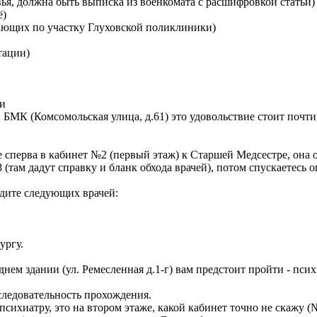
ья, должна быть выписка из военкомата с расшифровкой статьи)
ё)
вающих по участку Глуховской поликлиники)
тации)
ми
БМК (Комсомольская улица, д.61) это удовольствие стоит почти 
те сперва в кабинет №2 (первый этаж) к Старшей Медсестре, она 
 (там дадут справку и бланк обхода врачей), потом спускаетесь 
одите следующих врачей:
ургу.
нем здании (ул. Ремесленная д.1-г) вам предстоит пройти - псих
следовательность прохождения.
психиатру, это на втором этаже, какой кабинет точно не скажу (№