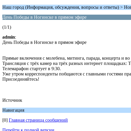
Наш город (Информация, обсуждения, вопросы и ответы) > Но
День Победы в Ногинске в прямом эфире
(1/1)
admin
:
День Победы в Ногинске в прямом эфире
Прямые включения с молебена, митинга, парада, концерта и во
Трансляция с трёх камер на трёх разных интернет площадках: T
Телемарафон стартует в 9:30.
Уже утром корреспонденты побщаются с главными гостями пра
Присоединяйтесь!
Источник
Навигация
[0]
Главная страница сообщений
Перейти к полной версии