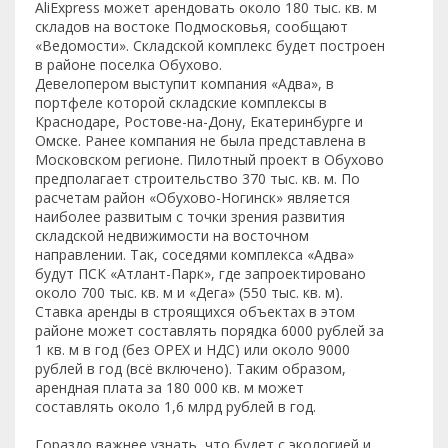
AliExpress может арендовать около 180 тыс. кв. м
складов на востоке Подмосковья, сообщают
«Ведомости». Складской комплекс будет построен
в районе поселка Обухово.
Девелопером выступит компания «Адва», в
портфеле которой складские комплексы в
Краснодаре, Ростове-на-Дону, Екатеринбурге и
Омске. Ранее компания не была представлена в
Московском регионе. Пилотный проект в Обухово
предполагает строительство 370 тыс. кв. м. По
расчетам район «Обухово-Ногинск» является
наиболее развитым с точки зрения развития
складской недвижимости на восточном
направлении. Так, соседями комплекса «Адва»
будут ПСК «Атлант-Парк», где запроектировано
около 700 тыс. кв. м и «Дега» (550 тыс. кв. м).
Ставка аренды в строящихся объектах в этом
районе может составлять порядка 6000 рублей за
1 кв. м в год (без ОРЕХ и НДС) или около 9000
рублей в год (всё включено). Таким образом,
арендная плата за 180 000 кв. м может
составлять около 1,6 млрд рублей в год.
Гораздо важнее узнать, что будет с экологией и