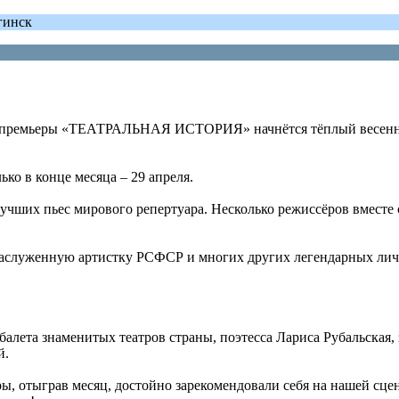
гинск
С премьеры «ТЕАТРАЛЬНАЯ ИСТОРИЯ» начнётся тёплый весенний 
ько в конце месяца – 29 апреля.
ших пьес мирового репертуара. Несколько режиссёров вместе
заслуженную артистку РСФСР и многих других легендарных лич
алета знаменитых театров страны, поэтесса Лариса Рубальская, 
й.
, отыграв месяц, достойно зарекомендовали себя на нашей сцен