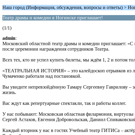
Наш город (Информация, обсуждения, вопросы и ответы) > Но
Театр драмы и комедии в Ногинске приглашает!
(1/1)
admin
:
Московский областной театр драмы и комедии приглашает: «
после церемонии награждения сотрудников Театра.
Всех тех, кто не успел купить билеты, мы ждём 1, 2 и потом тол
«ТЕАТРАЛЬНАЯ ИСТОРИЯ» – это калейдоскоп отрывков из луч
Чумаченко работали над постановкой.
Вы увидите непревзойдённую Тамару Сергеевну Гаврилову – 
жизнь.
Вас ждут как репертуарные спектакли, так и работы коллег.
У нас побывают: Московская областная филармония, виртуозы б
Сергей Астахов, Евгения Добровольская, Даниил Спиваковски
Каждый вторник у нас в гостях Учебный театр ГИТИСа – актёры