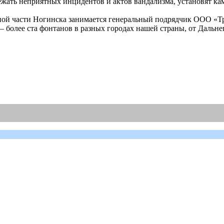
бежать неприятных инцидентов и актов вандализма, установят к
ьной части Ногинска занимается генеральный подрядчик ООО «
 более ста фонтанов в разных городах нашей страны, от Дальне