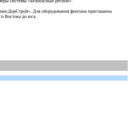
амеры системы «Безопасный регион».
ТрансДорСтрой». Для оборудования фонтана приглашена
го Востока до юга.