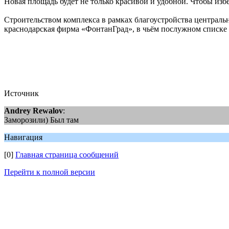
Новая площадь будет не только красивой и удобной. Чтобы из
Строительством комплекса в рамках благоустройства централ
краснодарская фирма «ФонтанГрад», в чьём послужном списке –
Источник
Andrey Rewalov
:
Заморозили) Был там
Навигация
[0]
Главная страница сообщений
Перейти к полной версии