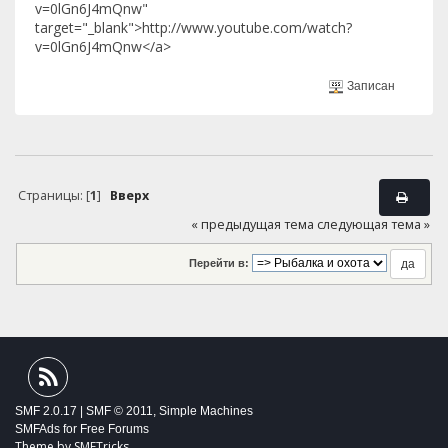
v=0lGn6J4mQnw"
target="_blank">http://www.youtube.com/watch?
v=0lGn6J4mQnw</a>
Записан
Страницы: [
1
]
Вверх
« предыдущая тема
следующая тема »
Перейти в:
SMF 2.0.17
|
SMF © 2011
,
Simple Machines
SMFAds
for
Free Forums
Theme by
SMFTricks