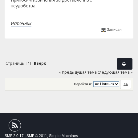
неудобства.
Источник
Записан
Страницы: [
1
]
Вверх
« предыдущая тема
следующая тема »
Перейти в:
SMF 2.0.17
|
SMF © 2011
,
Simple Machines