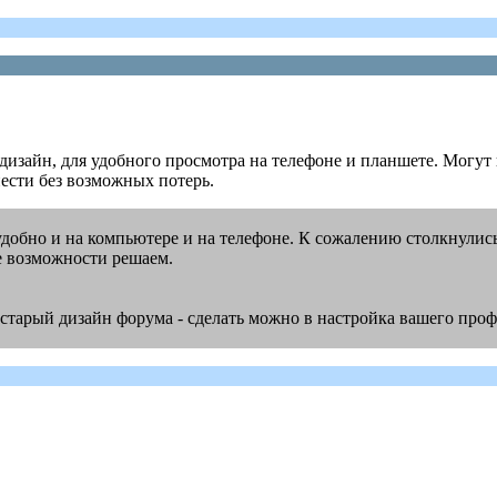
изайн, для удобного просмотра на телефоне и планшете. Могут 
нести без возможных потерь.
обно и на компьютере и на телефоне. К сожалению столкнулись 
е возможности решаем.
старый дизайн форума - сделать можно в настройка вашего про