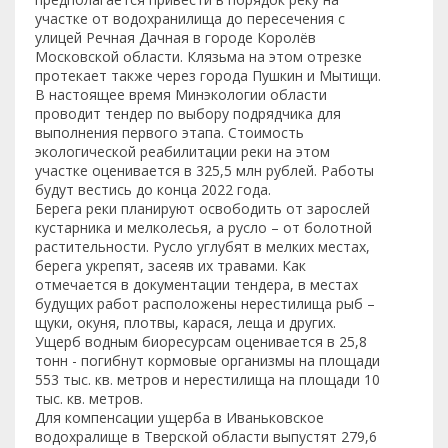
участке от водохранилища до пересечения с
улицей Речная Дачная в городе Королёв
Московской области. Клязьма на этом отрезке
протекает также через города Пушкин и Мытищи.
В настоящее время Минэкологии области
проводит тендер по выбору подрядчика для
выполнения первого этапа. Стоимость
экологической реабилитации реки на этом
участке оценивается в 325,5 млн рублей. Работы
будут вестись до конца 2022 года.
Берега реки планируют освободить от зарослей
кустарника и мелколесья, а русло – от болотной
растительности. Русло углубят в мелких местах,
берега укрепят, засеяв их травами. Как
отмечается в документации тендера, в местах
будущих работ расположены нерестилища рыб –
щуки, окуня, плотвы, карася, леща и других.
Ущерб водным биоресурсам оценивается в 25,8
тонн - погибнут кормовые организмы на площади
553 тыс. кв. метров и нерестилища на площади 10
тыс. кв. метров.
Для компенсации ущерба в Иваньковское
водохралище в Тверской области выпустят 279,6