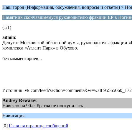
Наш город (Информация, обсуждения, вопросы и ответы) > Но
Памятник скончавшмемуся руководителю фракции ЕР в Ногин
(1/1)
admin
:
Депутат Московской областной думы, руководитель фракции «Е
комплекса «Атлант Парк» в Обухово.
без комментариев...
Источник: vk.com/feed?section=comments&w=wall-95565060_17
Andrey Rewalov
:
Навеяло на 90-е. братва не поскупилась...
Навигация
[0]
Главная страница сообщений