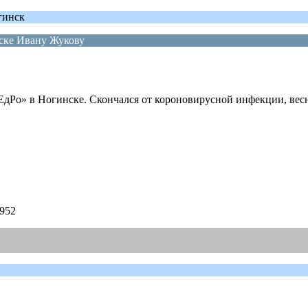
гинск
ске Ивану Жукову
дРо» в Ногинске. Скончался от короновирусной инфекции, весн
2952