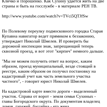
Кличко и Порошенко. Как Сухину удается жить на две
страны и быть на госслужбе - в материале РЕН ТВ.
http://www.youtube.com/watch?v=TVci5QTJfSw
По Полевому переулку подмосковного городка Старая
Купавна навигатор ведет прямиком к беззаконию,
утверждает Николай Шмелев. И проверить бы
дорожной инспекции знак, запрещающий теперь
сквозной проезд, и вот этот "кирпич" немного дальше.
"Мы не можем получить ответ на вопрос, каким
образом, проезд муниципальный, везде стоящий в
реестре, каким образом он получил постановку на
кадастровый учет как часть земельного участка
частного", - говорит юрист Николай Шмелев.
На кадастровой карте вместо дороги - выделенный
участок. Справа от ворот - земля семьи Сухиных -
главы Богородского округа. По документам владелец
домов, гаражей, бассейна - его жена.