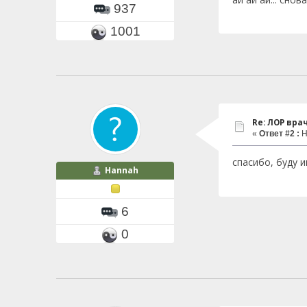
937
1001
Re: ЛОР вра
«
Ответ #2 :
Н
спасибо, буду 
Hannah
6
0