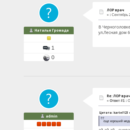
ЛОР врач
«
:
Сентябрь 2
В Черноголовке
Наталья Громада
ул.Лесная дом 6
1
0
Re: ЛОР вра
«
Ответ #1 :
О
Цитата: kartel123 
admin
еще хороший медц
ай ай ай... снова