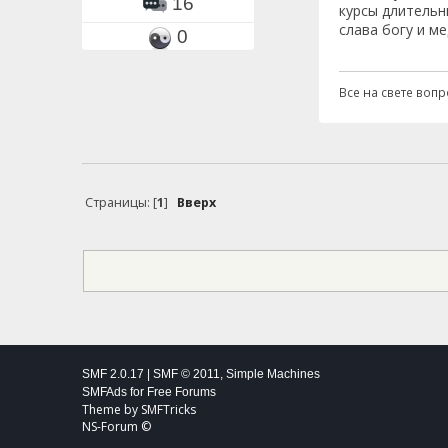
16
курсы длительны
слава богу и м
0
Все на свете воп
Страницы: [
1
]
Вверх
SMF 2.0.17
|
SMF © 2011
,
Simple Machines
SMFAds
for
Free Forums
Theme by
SMFTricks
NS-Forum ©