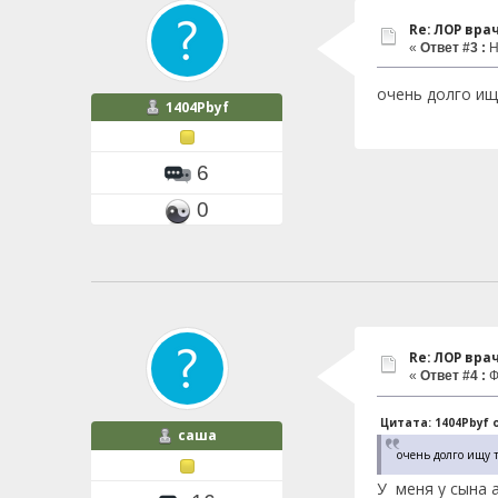
Re: ЛОР вра
«
Ответ #3 :
Н
очень долго ищ
1404Pbyf
6
0
Re: ЛОР вра
«
Ответ #4 :
Ф
Цитата: 1404Pbyf о
саша
очень долго ищу т
У меня у сына 